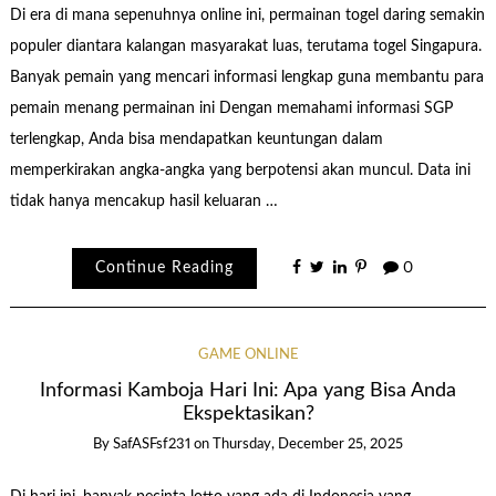
Di era di mana sepenuhnya online ini, permainan togel daring semakin
populer diantara kalangan masyarakat luas, terutama togel Singapura.
Banyak pemain yang mencari informasi lengkap guna membantu para
pemain menang permainan ini Dengan memahami informasi SGP
terlengkap, Anda bisa mendapatkan keuntungan dalam
memperkirakan angka-angka yang berpotensi akan muncul. Data ini
tidak hanya mencakup hasil keluaran …
Continue Reading
0
GAME ONLINE
Informasi Kamboja Hari Ini: Apa yang Bisa Anda
Ekspektasikan?
By
SafASFsf231
on
Thursday, December 25, 2025