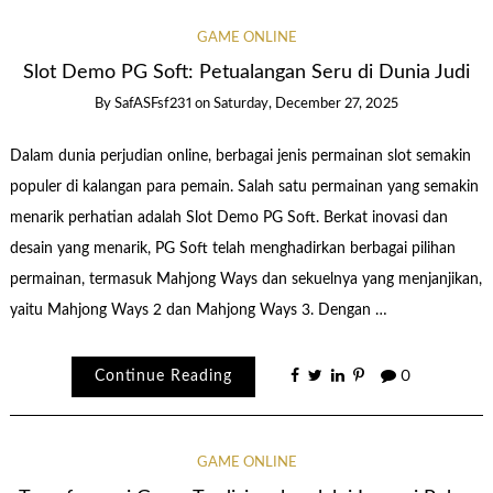
GAME ONLINE
Slot Demo PG Soft: Petualangan Seru di Dunia Judi
By
SafASFsf231
on
Saturday, December 27, 2025
Dalam dunia perjudian online, berbagai jenis permainan slot semakin
populer di kalangan para pemain. Salah satu permainan yang semakin
menarik perhatian adalah Slot Demo PG Soft. Berkat inovasi dan
desain yang menarik, PG Soft telah menghadirkan berbagai pilihan
permainan, termasuk Mahjong Ways dan sekuelnya yang menjanjikan,
yaitu Mahjong Ways 2 dan Mahjong Ways 3. Dengan …
Continue Reading
0
GAME ONLINE