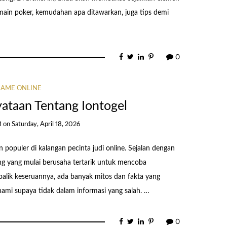
ain poker, kemudahan apa ditawarkan, juga tips demi
0
AME ONLINE
yataan Tentang Iontogel
1
on
Saturday, April 18, 2026
populer di kalangan pecinta judi online. Sejalan dengan
ng yang mulai berusaha tertarik untuk mencoba
balik keseruannya, ada banyak mitos dan fakta yang
ahami supaya tidak dalam informasi yang salah. …
0