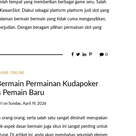
jumlah tempat yang memberikan berbagai game seru. Salah
awanSlot. Diakui sebagai platform platform judi slot yang
alaman bermain bermain yang tidak cuma mengasyikkan,
erjudian. Dengan beragam pilihan permainan slot yang
0
AME ONLINE
ermain Permainan Kudapoker
 Pemain Baru
31
on
Sunday, April 19, 2026
 orang-orang, serta salah satu sangat diminati merupakan
-aspek dasar bermain juga situs ini sangat penting untuk
ung. Di artikel ini, anda akan membahas sejumlah elemen