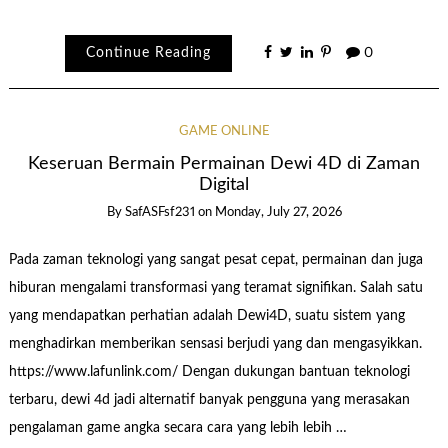
Continue Reading
0
GAME ONLINE
Keseruan Bermain Permainan Dewi 4D di Zaman
Digital
By
SafASFsf231
on
Monday, July 27, 2026
Pada zaman teknologi yang sangat pesat cepat, permainan dan juga
hiburan mengalami transformasi yang teramat signifikan. Salah satu
yang mendapatkan perhatian adalah Dewi4D, suatu sistem yang
menghadirkan memberikan sensasi berjudi yang dan mengasyikkan.
https://www.lafunlink.com/ Dengan dukungan bantuan teknologi
terbaru, dewi 4d jadi alternatif banyak pengguna yang merasakan
pengalaman game angka secara cara yang lebih lebih …