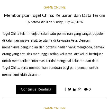
GAME ONLINE
Membongkar Togel China: Keluaran dan Data Terkini
By
SafASFsf231
on
Sunday, July 26, 2026
Togel China telah menjadi salah satu permainan yang sangat populer
di kalangan masyarakat, terutama di kawasan Asia. Dengan
menariknya pengundian dan potensi hadiah yang menggoda, banyak
orang yang antusias menunggu setiap keluaran. Artikel ini bertujuan
untuk memberikan informasi terkini mengenai keluaran dan data
Togel China, serta memberikan panduan bagi para pemain untuk
memahami lebih dalam …
Continue Reading
0
GAME ONLINE