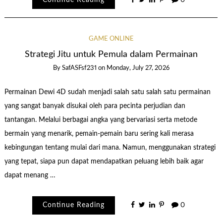
GAME ONLINE
Strategi Jitu untuk Pemula dalam Permainan
By
SafASFsf231
on
Monday, July 27, 2026
Permainan Dewi 4D sudah menjadi salah satu salah satu permainan
yang sangat banyak disukai oleh para pecinta perjudian dan
tantangan. Melalui berbagai angka yang bervariasi serta metode
bermain yang menarik, pemain-pemain baru sering kali merasa
kebingungan tentang mulai dari mana. Namun, menggunakan strategi
yang tepat, siapa pun dapat mendapatkan peluang lebih baik agar
dapat menang …
Continue Reading
0