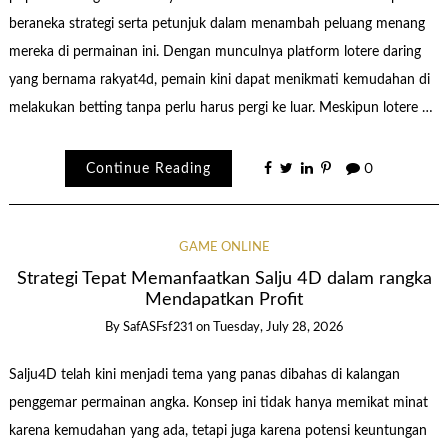
beraneka strategi serta petunjuk dalam menambah peluang menang
mereka di permainan ini. Dengan munculnya platform lotere daring
yang bernama rakyat4d, pemain kini dapat menikmati kemudahan di
melakukan betting tanpa perlu harus pergi ke luar. Meskipun lotere …
Continue Reading
0
GAME ONLINE
Strategi Tepat Memanfaatkan Salju 4D dalam rangka
Mendapatkan Profit
By
SafASFsf231
on
Tuesday, July 28, 2026
Salju4D telah kini menjadi tema yang panas dibahas di kalangan
penggemar permainan angka. Konsep ini tidak hanya memikat minat
karena kemudahan yang ada, tetapi juga karena potensi keuntungan