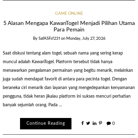
GAME ONLINE
5 Alasan Mengapa KawanTogel Menjadi Pilihan Utama
Para Pemain
By
SafASFsf231
on
Monday, July 27, 2026
Saat diskusi tentang alam togel, sebuah nama yang sering kerap
muncul adalah KawanTogel. Platform tersebut tidak hanya
menawarkan pengalaman permainan yang begitu menarik, melainkan
juga sudah mendapat favorit di antara para pecinta togel. Dengan
beraneka ciri menarik dan layanan yang mengedepankan kenyamanan
pengguna, tidak heran jikalau platform ini sukses mencuri perhatian
banyak sejumlah orang. Pada …
Continue Reading
0