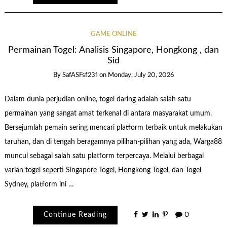
GAME ONLINE
Permainan Togel: Analisis Singapore, Hongkong , dan
Sid
By
SafASFsf231
on
Monday, July 20, 2026
Dalam dunia perjudian online, togel daring adalah salah satu
permainan yang sangat amat terkenal di antara masyarakat umum.
Bersejumlah pemain sering mencari platform terbaik untuk melakukan
taruhan, dan di tengah beragamnya pilihan-pilihan yang ada, Warga88
muncul sebagai salah satu platform terpercaya. Melalui berbagai
varian togel seperti Singapore Togel, Hongkong Togel, dan Togel
Sydney, platform ini …
Continue Reading
0