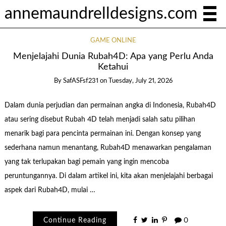
annemaundrelldesigns.com
GAME ONLINE
Menjelajahi Dunia Rubah4D: Apa yang Perlu Anda
Ketahui
By
SafASFsf231
on
Tuesday, July 21, 2026
Dalam dunia perjudian dan permainan angka di Indonesia, Rubah4D
atau sering disebut Rubah 4D telah menjadi salah satu pilihan
menarik bagi para pencinta permainan ini. Dengan konsep yang
sederhana namun menantang, Rubah4D menawarkan pengalaman
yang tak terlupakan bagi pemain yang ingin mencoba
peruntungannya. Di dalam artikel ini, kita akan menjelajahi berbagai
aspek dari Rubah4D, mulai …
Continue Reading
0