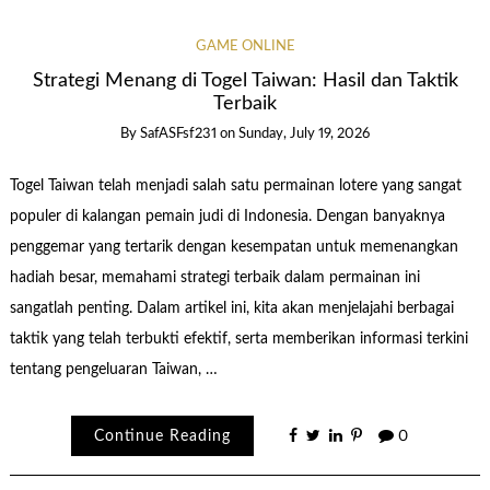
GAME ONLINE
Strategi Menang di Togel Taiwan: Hasil dan Taktik
Terbaik
By
SafASFsf231
on
Sunday, July 19, 2026
Togel Taiwan telah menjadi salah satu permainan lotere yang sangat
populer di kalangan pemain judi di Indonesia. Dengan banyaknya
penggemar yang tertarik dengan kesempatan untuk memenangkan
hadiah besar, memahami strategi terbaik dalam permainan ini
sangatlah penting. Dalam artikel ini, kita akan menjelajahi berbagai
taktik yang telah terbukti efektif, serta memberikan informasi terkini
tentang pengeluaran Taiwan, …
Continue Reading
0