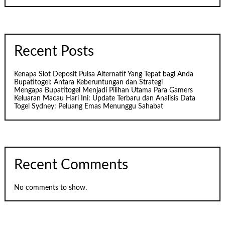
Recent Posts
Kenapa Slot Deposit Pulsa Alternatif Yang Tepat bagi Anda
Bupatitogel: Antara Keberuntungan dan Strategi
Mengapa Bupatitogel Menjadi Pilihan Utama Para Gamers
Keluaran Macau Hari Ini: Update Terbaru dan Analisis Data
Togel Sydney: Peluang Emas Menunggu Sahabat
Recent Comments
No comments to show.