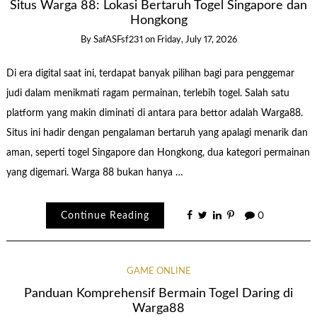
Situs Warga 88: Lokasi Bertaruh Togel Singapore dan
Hongkong
By
SafASFsf231
on
Friday, July 17, 2026
Di era digital saat ini, terdapat banyak pilihan bagi para penggemar
judi dalam menikmati ragam permainan, terlebih togel. Salah satu
platform yang makin diminati di antara para bettor adalah Warga88.
Situs ini hadir dengan pengalaman bertaruh yang apalagi menarik dan
aman, seperti togel Singapore dan Hongkong, dua kategori permainan
yang digemari. Warga 88 bukan hanya …
Continue Reading
0
GAME ONLINE
Panduan Komprehensif Bermain Togel Daring di
Warga88