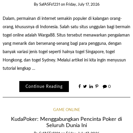
By
SafASFsf231
on
Friday, July 17, 2026
Dalam, permainan di internet semakin populer di kalangan orang-
orang, khususnya di Indonesia. Salah satu situs unggulan bagi bermain
togel online adalah Warga88. Situs tersebut menawarkan pengalaman
yang menarik dan bersenang-senang bagi para pengguna, dengan
banyak variasi jenis togel seperti halnya togel Singapore, togel
Hongkong, dan togel Sydney. Melalui artikel ini kita ingin menyusun
tutorial lengkap …
Continue Reading
0
GAME ONLINE
KudaPoker: Menggabungkan Pencinta Poker di
Seluruh Dunia Ini