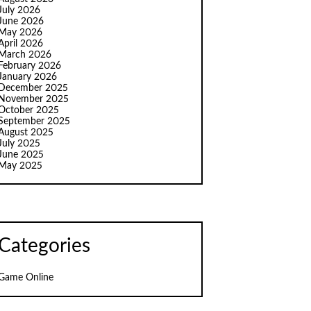
July 2026
June 2026
May 2026
April 2026
March 2026
February 2026
January 2026
December 2025
November 2025
October 2025
September 2025
August 2025
July 2025
June 2025
May 2025
Categories
Game Online