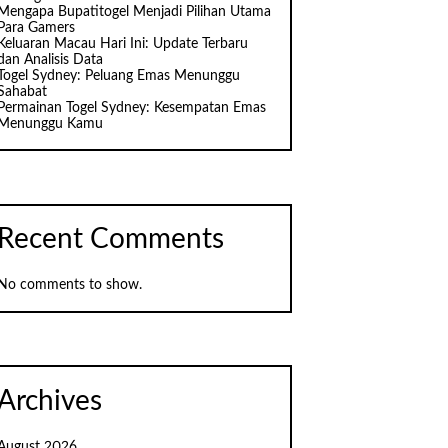
Mengapa Bupatitogel Menjadi Pilihan Utama
Para Gamers
Keluaran Macau Hari Ini: Update Terbaru
dan Analisis Data
Togel Sydney: Peluang Emas Menunggu
Sahabat
Permainan Togel Sydney: Kesempatan Emas
Menunggu Kamu
Recent Comments
No comments to show.
Archives
August 2026