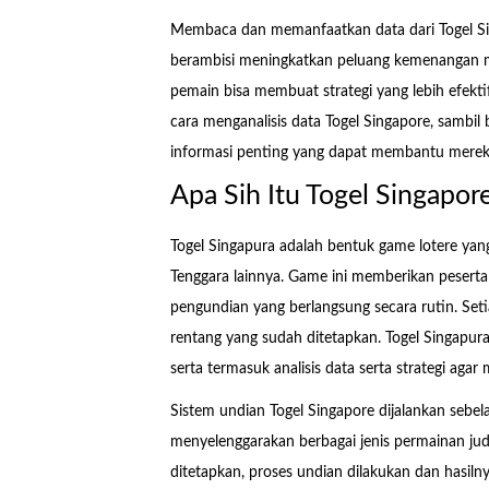
Membaca dan memanfaatkan data dari Togel Si
berambisi meningkatkan peluang kemenangan me
pemain bisa membuat strategi yang lebih efektif
cara menganalisis data Togel Singapore, sambi
informasi penting yang dapat membantu merek
Apa Sih Itu Togel Singapor
Togel Singapura adalah bentuk game lotere yang 
Tenggara lainnya. Game ini memberikan pesert
pengundian yang berlangsung secara rutin. Set
rentang yang sudah ditetapkan. Togel Singapur
serta termasuk analisis data serta strategi ag
Sistem undian Togel Singapore dijalankan sebela
menyelenggarakan berbagai jenis permainan judi
ditetapkan, proses undian dilakukan dan hasil