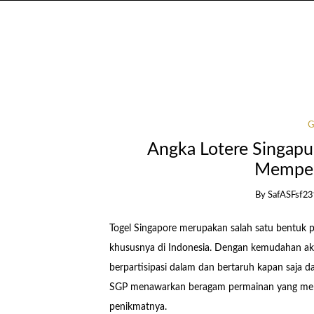
G
Angka Lotere Singapu
Memper
By
SafASFsf23
Togel Singapore merupakan salah satu bentuk pe
khususnya di Indonesia. Dengan kemudahan akse
berpartisipasi dalam dan bertaruh kapan saja da
SGP menawarkan beragam permainan yang memil
penikmatnya.