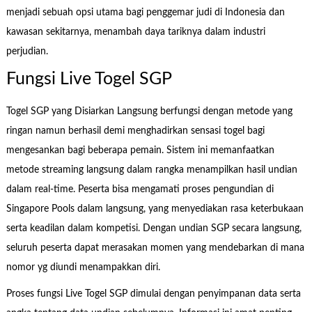
menjadi sebuah opsi utama bagi penggemar judi di Indonesia dan
kawasan sekitarnya, menambah daya tariknya dalam industri
perjudian.
Fungsi Live Togel SGP
Togel SGP yang Disiarkan Langsung berfungsi dengan metode yang
ringan namun berhasil demi menghadirkan sensasi togel bagi
mengesankan bagi beberapa pemain. Sistem ini memanfaatkan
metode streaming langsung dalam rangka menampilkan hasil undian
dalam real-time. Peserta bisa mengamati proses pengundian di
Singapore Pools dalam langsung, yang menyediakan rasa keterbukaan
serta keadilan dalam kompetisi. Dengan undian SGP secara langsung,
seluruh peserta dapat merasakan momen yang mendebarkan di mana
nomor yg diundi menampakkan diri.
Proses fungsi Live Togel SGP dimulai dengan penyimpanan data serta