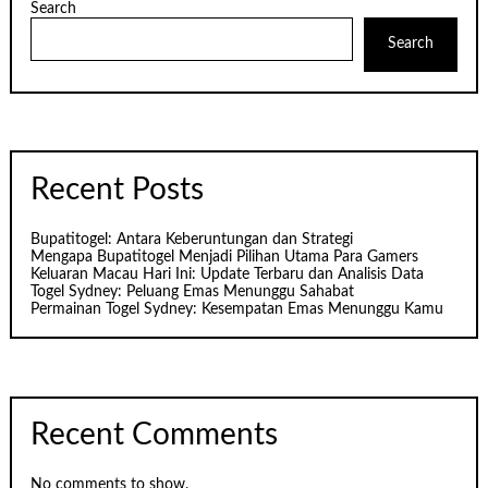
Search
Search
Recent Posts
Bupatitogel: Antara Keberuntungan dan Strategi
Mengapa Bupatitogel Menjadi Pilihan Utama Para Gamers
Keluaran Macau Hari Ini: Update Terbaru dan Analisis Data
Togel Sydney: Peluang Emas Menunggu Sahabat
Permainan Togel Sydney: Kesempatan Emas Menunggu Kamu
Recent Comments
No comments to show.