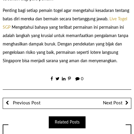
Penting bagi setiap pemain togel agar mengetahui kesadaran tentang
batas diri mereka dan bermain secara bertanggung jawab.
Live Togel
SGP
Mengetahui bahaya yang terlibat permainan ini permainan ini
adalah langkah yang krusial untuk memanfaatkan pengalaman tanpa
menghasilkan dampak buruk. Dengan pendekatan yang bijak dan
pengelolaan risiko yang baik, permainan seperti lotere langsung
Singapore bisa menjadi sarana yang aman dan menyenangkan.
0
Previous Post
Next Post
Related Posts