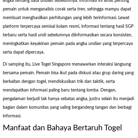
angka tentang data undian sebelumnya. Informasi ini amat penting
pemain untuk menganalisis corak serta tren, sehingga mampu dapat
membuat menghasilkan perhitungan yang lebih terinformasi. Lewat
platform terpercaya semisal kolam resmi, informasi tentang hasil SGP
terbaru serta hasil undi sebelumnya diinformasikan secara konsisten,
meningkatkan keyakinan pemain pada angka undian yang terpercaya
serta dapat dipercaya.
Di samping itu, Live Togel Singapore menawarkan interaksi langsung
bersama pemain. Pemain bisa ikut pada diskusi atau grup daring yang
berkaitan dengan togel, mendiskusikan trik dan taktik, serta
mendapatkan informasi paling baru tentang lomba. Dengan,
pengalaman berjudi tak hanya sebatas angka, justru selain itu menjadi
bagian dalam komunitas yang saling bergandeng tangan dan berbagi
informasi.
Manfaat dan Bahaya Bertaruh Togel