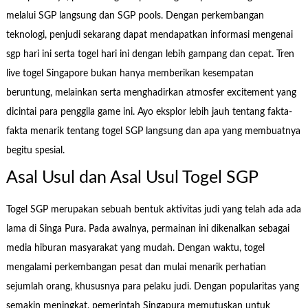
melalui SGP langsung dan SGP pools. Dengan perkembangan
teknologi, penjudi sekarang dapat mendapatkan informasi mengenai
sgp hari ini serta togel hari ini dengan lebih gampang dan cepat. Tren
live togel Singapore bukan hanya memberikan kesempatan
beruntung, melainkan serta menghadirkan atmosfer excitement yang
dicintai para penggila game ini. Ayo eksplor lebih jauh tentang fakta-
fakta menarik tentang togel SGP langsung dan apa yang membuatnya
begitu spesial.
Asal Usul dan Asal Usul Togel SGP
Togel SGP merupakan sebuah bentuk aktivitas judi yang telah ada ada
lama di Singa Pura. Pada awalnya, permainan ini dikenalkan sebagai
media hiburan masyarakat yang mudah. Dengan waktu, togel
mengalami perkembangan pesat dan mulai menarik perhatian
sejumlah orang, khususnya para pelaku judi. Dengan popularitas yang
semakin meningkat, pemerintah Singapura memutuskan untuk