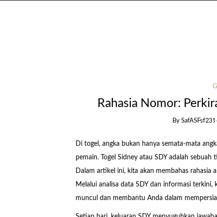
G
Rahasia Nomor: Perkir
By
SafASFsf231
Di togel, angka bukan hanya semata-mata angka.
pemain. Togel Sidney atau SDY adalah sebuah tip
Dalam artikel ini, kita akan membahas rahasia a
Melalui analisa data SDY dan informasi terkini
muncul dan membantu Anda dalam mempersiap
Setiap hari, keluaran SDY menyuguhkan jawaba