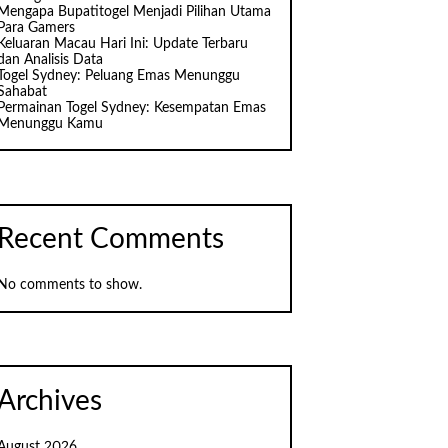
Mengapa Bupatitogel Menjadi Pilihan Utama
Para Gamers
Keluaran Macau Hari Ini: Update Terbaru
dan Analisis Data
Togel Sydney: Peluang Emas Menunggu
Sahabat
Permainan Togel Sydney: Kesempatan Emas
Menunggu Kamu
Recent Comments
No comments to show.
Archives
August 2026