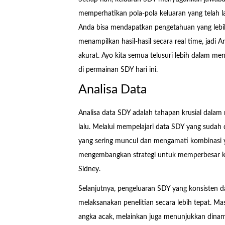
memperhatikan pola-pola keluaran yang telah 
Anda bisa mendapatkan pengetahuan yang lebih 
menampilkan hasil-hasil secara real time, jadi
akurat. Ayo kita semua telusuri lebih dalam
di permainan SDY hari ini.
Analisa Data
Analisa data SDY adalah tahapan krusial dalam 
lalu. Melalui mempelajari data SDY yang suda
yang sering muncul dan mengamati kombinasi 
mengembangkan strategi untuk memperbesar k
Sidney.
Selanjutnya, pengeluaran SDY yang konsisten 
melaksanakan penelitian secara lebih tepat. Mas
angka acak, melainkan juga menunjukkan dinami