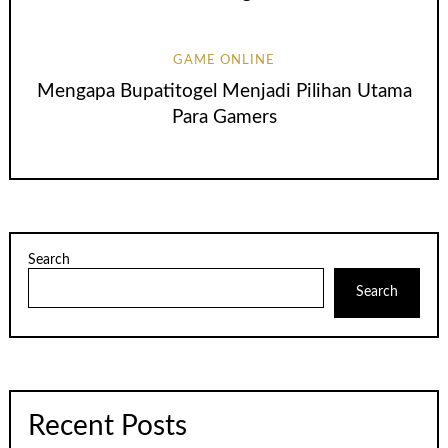
GAME ONLINE
Mengapa Bupatitogel Menjadi Pilihan Utama
Para Gamers
Search
Search
Recent Posts