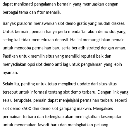
dapat menikmati pengalaman bermain yang memuaskan dengan
berbagai tema dan fitur menarik.
Banyak platform menawarkan slot demo gratis yang mudah diakses.
Untuk bermain, pemain hanya perlu mendaftar akun demo slot yang
sering kali tidak memerlukan deposit. Hal ini memungkinkan pemain
untuk mencoba permainan baru serta berlatih strategi dengan aman.
Pastikan untuk memilih situs yang memiliki reputasi baik dan
menyediakan opsi slot demo anti lag untuk pengalaman yang lebih
nyaman.
Selain itu, penting untuk tetap mengikuti update dari situs-situs
tersebut untuk informasi tentang slot demo terbaru. Dengan link yang
selalu terupdate, pemain dapat menjelajahi permainan terbaru seperti
slot demo x500 dan demo slot gampang maxwin. Mengakses
permainan terbaru dan terlengkap akan meningkatkan kesempatan
untuk menemukan favorit baru dan meningkatkan peluang