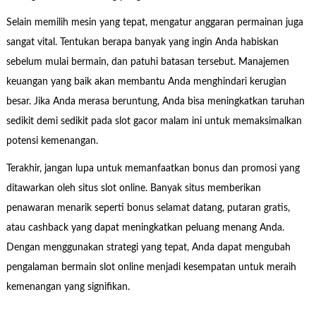
Selain memilih mesin yang tepat, mengatur anggaran permainan juga
sangat vital. Tentukan berapa banyak yang ingin Anda habiskan
sebelum mulai bermain, dan patuhi batasan tersebut. Manajemen
keuangan yang baik akan membantu Anda menghindari kerugian
besar. Jika Anda merasa beruntung, Anda bisa meningkatkan taruhan
sedikit demi sedikit pada slot gacor malam ini untuk memaksimalkan
potensi kemenangan.
Terakhir, jangan lupa untuk memanfaatkan bonus dan promosi yang
ditawarkan oleh situs slot online. Banyak situs memberikan
penawaran menarik seperti bonus selamat datang, putaran gratis,
atau cashback yang dapat meningkatkan peluang menang Anda.
Dengan menggunakan strategi yang tepat, Anda dapat mengubah
pengalaman bermain slot online menjadi kesempatan untuk meraih
kemenangan yang signifikan.