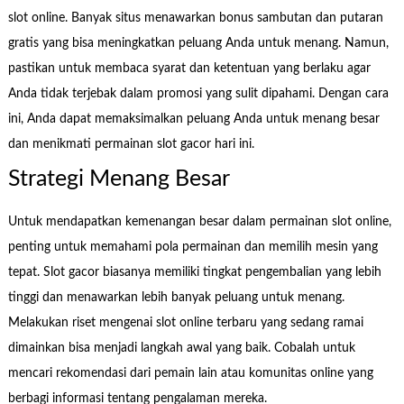
slot online. Banyak situs menawarkan bonus sambutan dan putaran
gratis yang bisa meningkatkan peluang Anda untuk menang. Namun,
pastikan untuk membaca syarat dan ketentuan yang berlaku agar
Anda tidak terjebak dalam promosi yang sulit dipahami. Dengan cara
ini, Anda dapat memaksimalkan peluang Anda untuk menang besar
dan menikmati permainan slot gacor hari ini.
Strategi Menang Besar
Untuk mendapatkan kemenangan besar dalam permainan slot online,
penting untuk memahami pola permainan dan memilih mesin yang
tepat. Slot gacor biasanya memiliki tingkat pengembalian yang lebih
tinggi dan menawarkan lebih banyak peluang untuk menang.
Melakukan riset mengenai slot online terbaru yang sedang ramai
dimainkan bisa menjadi langkah awal yang baik. Cobalah untuk
mencari rekomendasi dari pemain lain atau komunitas online yang
berbagi informasi tentang pengalaman mereka.