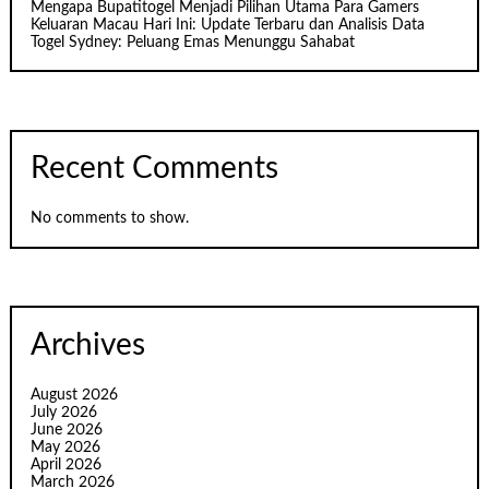
Mengapa Bupatitogel Menjadi Pilihan Utama Para Gamers
Keluaran Macau Hari Ini: Update Terbaru dan Analisis Data
Togel Sydney: Peluang Emas Menunggu Sahabat
Recent Comments
No comments to show.
Archives
August 2026
July 2026
June 2026
May 2026
April 2026
March 2026