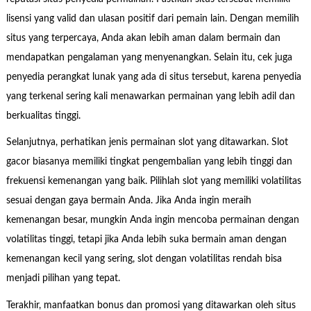
lisensi yang valid dan ulasan positif dari pemain lain. Dengan memilih
situs yang terpercaya, Anda akan lebih aman dalam bermain dan
mendapatkan pengalaman yang menyenangkan. Selain itu, cek juga
penyedia perangkat lunak yang ada di situs tersebut, karena penyedia
yang terkenal sering kali menawarkan permainan yang lebih adil dan
berkualitas tinggi.
Selanjutnya, perhatikan jenis permainan slot yang ditawarkan. Slot
gacor biasanya memiliki tingkat pengembalian yang lebih tinggi dan
frekuensi kemenangan yang baik. Pilihlah slot yang memiliki volatilitas
sesuai dengan gaya bermain Anda. Jika Anda ingin meraih
kemenangan besar, mungkin Anda ingin mencoba permainan dengan
volatilitas tinggi, tetapi jika Anda lebih suka bermain aman dengan
kemenangan kecil yang sering, slot dengan volatilitas rendah bisa
menjadi pilihan yang tepat.
Terakhir, manfaatkan bonus dan promosi yang ditawarkan oleh situs