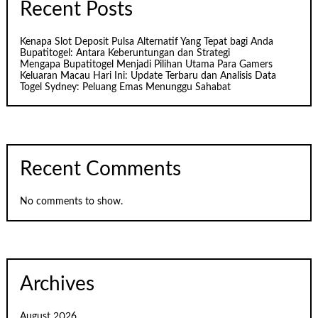
Recent Posts
Kenapa Slot Deposit Pulsa Alternatif Yang Tepat bagi Anda
Bupatitogel: Antara Keberuntungan dan Strategi
Mengapa Bupatitogel Menjadi Pilihan Utama Para Gamers
Keluaran Macau Hari Ini: Update Terbaru dan Analisis Data
Togel Sydney: Peluang Emas Menunggu Sahabat
Recent Comments
No comments to show.
Archives
August 2026