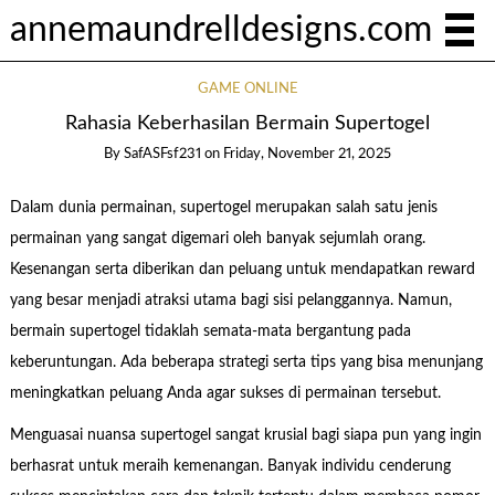
annemaundrelldesigns.com
GAME ONLINE
Rahasia Keberhasilan Bermain Supertogel
By
SafASFsf231
on
Friday, November 21, 2025
Dalam dunia permainan, supertogel merupakan salah satu jenis
permainan yang sangat digemari oleh banyak sejumlah orang.
Kesenangan serta diberikan dan peluang untuk mendapatkan reward
yang besar menjadi atraksi utama bagi sisi pelanggannya. Namun,
bermain supertogel tidaklah semata-mata bergantung pada
keberuntungan. Ada beberapa strategi serta tips yang bisa menunjang
meningkatkan peluang Anda agar sukses di permainan tersebut.
Menguasai nuansa supertogel sangat krusial bagi siapa pun yang ingin
berhasrat untuk meraih kemenangan. Banyak individu cenderung