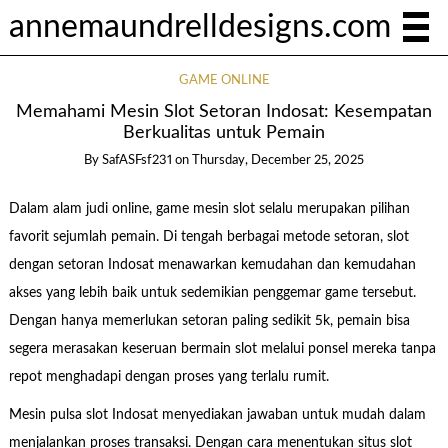
annemaundrelldesigns.com
GAME ONLINE
Memahami Mesin Slot Setoran Indosat: Kesempatan
Berkualitas untuk Pemain
By
SafASFsf231
on
Thursday, December 25, 2025
Dalam alam judi online, game mesin slot selalu merupakan pilihan
favorit sejumlah pemain. Di tengah berbagai metode setoran, slot
dengan setoran Indosat menawarkan kemudahan dan kemudahan
akses yang lebih baik untuk sedemikian penggemar game tersebut.
Dengan hanya memerlukan setoran paling sedikit 5k, pemain bisa
segera merasakan keseruan bermain slot melalui ponsel mereka tanpa
repot menghadapi dengan proses yang terlalu rumit.
Mesin pulsa slot Indosat menyediakan jawaban untuk mudah dalam
menjalankan proses transaksi. Dengan cara menentukan situs slot