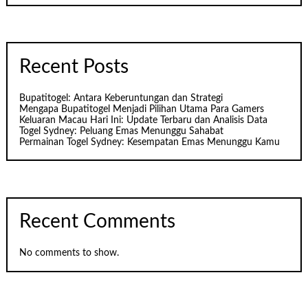
Recent Posts
Bupatitogel: Antara Keberuntungan dan Strategi
Mengapa Bupatitogel Menjadi Pilihan Utama Para Gamers
Keluaran Macau Hari Ini: Update Terbaru dan Analisis Data
Togel Sydney: Peluang Emas Menunggu Sahabat
Permainan Togel Sydney: Kesempatan Emas Menunggu Kamu
Recent Comments
No comments to show.