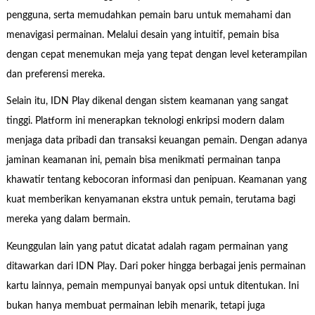
pengguna, serta memudahkan pemain baru untuk memahami dan
menavigasi permainan. Melalui desain yang intuitif, pemain bisa
dengan cepat menemukan meja yang tepat dengan level keterampilan
dan preferensi mereka.
Selain itu, IDN Play dikenal dengan sistem keamanan yang sangat
tinggi. Platform ini menerapkan teknologi enkripsi modern dalam
menjaga data pribadi dan transaksi keuangan pemain. Dengan adanya
jaminan keamanan ini, pemain bisa menikmati permainan tanpa
khawatir tentang kebocoran informasi dan penipuan. Keamanan yang
kuat memberikan kenyamanan ekstra untuk pemain, terutama bagi
mereka yang dalam bermain.
Keunggulan lain yang patut dicatat adalah ragam permainan yang
ditawarkan dari IDN Play. Dari poker hingga berbagai jenis permainan
kartu lainnya, pemain mempunyai banyak opsi untuk ditentukan. Ini
bukan hanya membuat permainan lebih menarik, tetapi juga