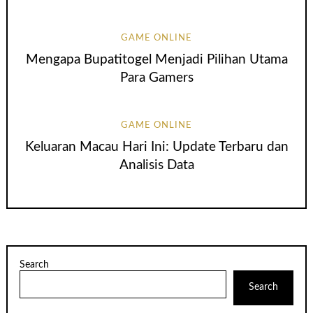
GAME ONLINE
Mengapa Bupatitogel Menjadi Pilihan Utama
Para Gamers
GAME ONLINE
Keluaran Macau Hari Ini: Update Terbaru dan
Analisis Data
Search
Search