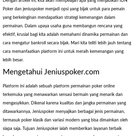
Dengan artikel ini, kita akan mempelajari apa yang menjadikan IDN
Poker dan jeniuspoker menjadi opsi yang bijak untuk para pemain
yang berkeinginan mendapatkan strategi kemenangan dalam
permainan. Dalam upaya usaha guna membangun rencana yang
efektif, krusial bagi kita adalah memahami dinamika permainan dan
cara mengatur bankroll secara bijak. Mari kita teliti lebih jauh tentang
cara memanfaatkan platform ini untuk meraih kemenangan yang
lebih besar.
Mengetahui Jeniuspoker.com
Platform ini adalah sebuah platform permainan poker online
terkemuka yang menawarkan sensasi bermain yang menarik dan
mengasyikkan. Dikenal karena kualitas dan jangka permainan yang
ditawarkannya, Jeniuspoker menyajikan berbagai jenis permainan,
termasuk poker klasik dan variasi modern yang bisa dimainkan oleh
siapa saja. Tujuan Jeniuspoker ialah memberikan layanan terbaik