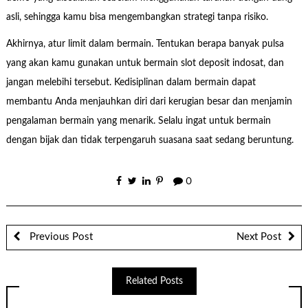
asli, sehingga kamu bisa mengembangkan strategi tanpa risiko.
Akhirnya, atur limit dalam bermain. Tentukan berapa banyak pulsa
yang akan kamu gunakan untuk bermain slot deposit indosat, dan
jangan melebihi tersebut. Kedisiplinan dalam bermain dapat
membantu Anda menjauhkan diri dari kerugian besar dan menjamin
pengalaman bermain yang menarik. Selalu ingat untuk bermain
dengan bijak dan tidak terpengaruh suasana saat sedang beruntung.
0
Previous Post
Next Post
Related Posts