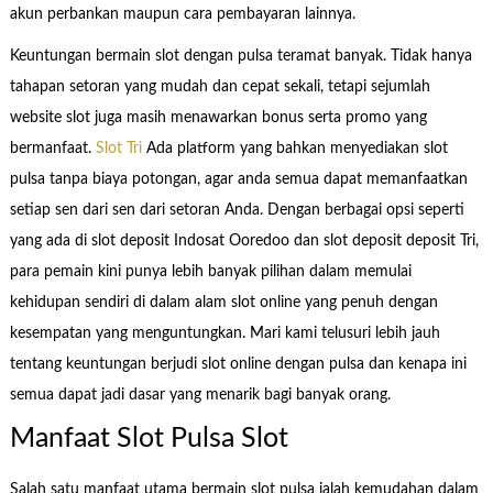
akun perbankan maupun cara pembayaran lainnya.
Keuntungan bermain slot dengan pulsa teramat banyak. Tidak hanya
tahapan setoran yang mudah dan cepat sekali, tetapi sejumlah
website slot juga masih menawarkan bonus serta promo yang
bermanfaat.
Slot Tri
Ada platform yang bahkan menyediakan slot
pulsa tanpa biaya potongan, agar anda semua dapat memanfaatkan
setiap sen dari sen dari setoran Anda. Dengan berbagai opsi seperti
yang ada di slot deposit Indosat Ooredoo dan slot deposit deposit Tri,
para pemain kini punya lebih banyak pilihan dalam memulai
kehidupan sendiri di dalam alam slot online yang penuh dengan
kesempatan yang menguntungkan. Mari kami telusuri lebih jauh
tentang keuntungan berjudi slot online dengan pulsa dan kenapa ini
semua dapat jadi dasar yang menarik bagi banyak orang.
Manfaat Slot Pulsa Slot
Salah satu manfaat utama bermain slot pulsa ialah kemudahan dalam