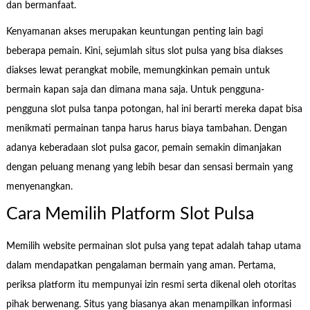
dan bermanfaat.
Kenyamanan akses merupakan keuntungan penting lain bagi
beberapa pemain. Kini, sejumlah situs slot pulsa yang bisa diakses
diakses lewat perangkat mobile, memungkinkan pemain untuk
bermain kapan saja dan dimana mana saja. Untuk pengguna-
pengguna slot pulsa tanpa potongan, hal ini berarti mereka dapat bisa
menikmati permainan tanpa harus harus biaya tambahan. Dengan
adanya keberadaan slot pulsa gacor, pemain semakin dimanjakan
dengan peluang menang yang lebih besar dan sensasi bermain yang
menyenangkan.
Cara Memilih Platform Slot Pulsa
Memilih website permainan slot pulsa yang tepat adalah tahap utama
dalam mendapatkan pengalaman bermain yang aman. Pertama,
periksa platform itu mempunyai izin resmi serta dikenal oleh otoritas
pihak berwenang. Situs yang biasanya akan menampilkan informasi