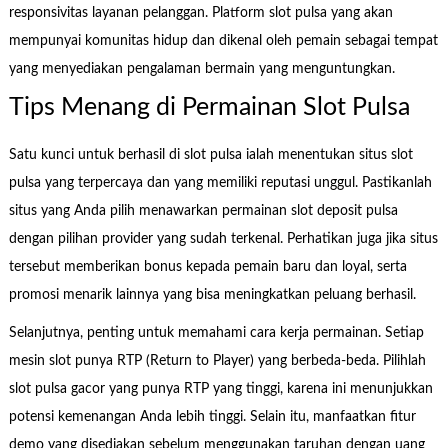
responsivitas layanan pelanggan. Platform slot pulsa yang akan
mempunyai komunitas hidup dan dikenal oleh pemain sebagai tempat
yang menyediakan pengalaman bermain yang menguntungkan.
Tips Menang di Permainan Slot Pulsa
Satu kunci untuk berhasil di slot pulsa ialah menentukan situs slot
pulsa yang terpercaya dan yang memiliki reputasi unggul. Pastikanlah
situs yang Anda pilih menawarkan permainan slot deposit pulsa
dengan pilihan provider yang sudah terkenal. Perhatikan juga jika situs
tersebut memberikan bonus kepada pemain baru dan loyal, serta
promosi menarik lainnya yang bisa meningkatkan peluang berhasil.
Selanjutnya, penting untuk memahami cara kerja permainan. Setiap
mesin slot punya RTP (Return to Player) yang berbeda-beda. Pilihlah
slot pulsa gacor yang punya RTP yang tinggi, karena ini menunjukkan
potensi kemenangan Anda lebih tinggi. Selain itu, manfaatkan fitur
demo yang disediakan sebelum menggunakan taruhan dengan uang