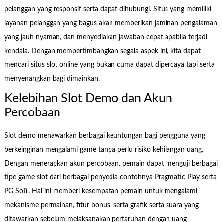
pelanggan yang responsif serta dapat dihubungi. Situs yang memiliki
layanan pelanggan yang bagus akan memberikan jaminan pengalaman
yang jauh nyaman, dan menyediakan jawaban cepat apabila terjadi
kendala. Dengan mempertimbangkan segala aspek ini, kita dapat
mencari situs slot online yang bukan cuma dapat dipercaya tapi serta
menyenangkan bagi dimainkan.
Kelebihan Slot Demo dan Akun
Percobaan
Slot demo menawarkan berbagai keuntungan bagi pengguna yang
berkeinginan mengalami game tanpa perlu risiko kehilangan uang.
Dengan menerapkan akun percobaan, pemain dapat menguji berbagai
tipe game slot dari berbagai penyedia contohnya Pragmatic Play serta
PG Soft. Hal ini memberi kesempatan pemain untuk mengalami
mekanisme permainan, fitur bonus, serta grafik serta suara yang
ditawarkan sebelum melaksanakan pertaruhan dengan uang