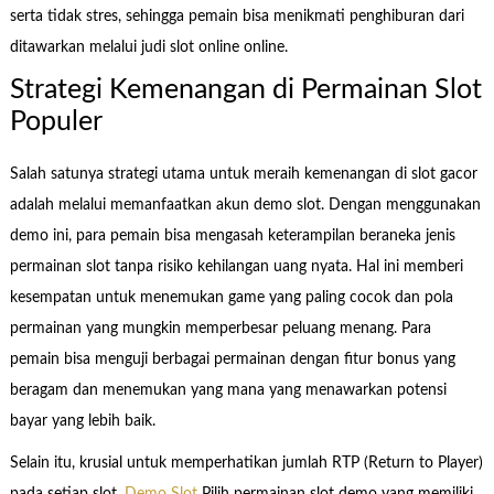
serta tidak stres, sehingga pemain bisa menikmati penghiburan dari
ditawarkan melalui judi slot online online.
Strategi Kemenangan di Permainan Slot
Populer
Salah satunya strategi utama untuk meraih kemenangan di slot gacor
adalah melalui memanfaatkan akun demo slot. Dengan menggunakan
demo ini, para pemain bisa mengasah keterampilan beraneka jenis
permainan slot tanpa risiko kehilangan uang nyata. Hal ini memberi
kesempatan untuk menemukan game yang paling cocok dan pola
permainan yang mungkin memperbesar peluang menang. Para
pemain bisa menguji berbagai permainan dengan fitur bonus yang
beragam dan menemukan yang mana yang menawarkan potensi
bayar yang lebih baik.
Selain itu, krusial untuk memperhatikan jumlah RTP (Return to Player)