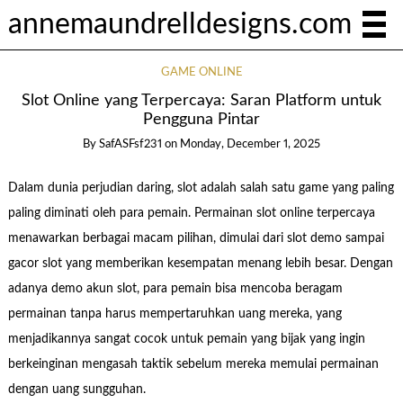
annemaundrelldesigns.com
GAME ONLINE
Slot Online yang Terpercaya: Saran Platform untuk
Pengguna Pintar
By
SafASFsf231
on
Monday, December 1, 2025
Dalam dunia perjudian daring, slot adalah salah satu game yang paling
paling diminati oleh para pemain. Permainan slot online terpercaya
menawarkan berbagai macam pilihan, dimulai dari slot demo sampai
gacor slot yang memberikan kesempatan menang lebih besar. Dengan
adanya demo akun slot, para pemain bisa mencoba beragam
permainan tanpa harus mempertaruhkan uang mereka, yang
menjadikannya sangat cocok untuk pemain yang bijak yang ingin
berkeinginan mengasah taktik sebelum mereka memulai permainan
dengan uang sungguhan.