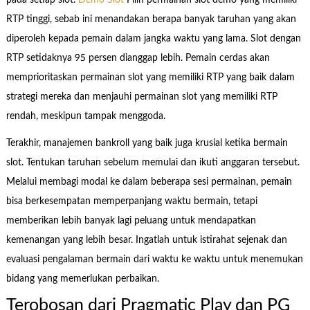
pada setiap slot.
Demo Slot
Pilih permainan slot demo yang memiliki
RTP tinggi, sebab ini menandakan berapa banyak taruhan yang akan
diperoleh kepada pemain dalam jangka waktu yang lama. Slot dengan
RTP setidaknya 95 persen dianggap lebih. Pemain cerdas akan
memprioritaskan permainan slot yang memiliki RTP yang baik dalam
strategi mereka dan menjauhi permainan slot yang memiliki RTP
rendah, meskipun tampak menggoda.
Terakhir, manajemen bankroll yang baik juga krusial ketika bermain
slot. Tentukan taruhan sebelum memulai dan ikuti anggaran tersebut.
Melalui membagi modal ke dalam beberapa sesi permainan, pemain
bisa berkesempatan memperpanjang waktu bermain, tetapi
memberikan lebih banyak lagi peluang untuk mendapatkan
kemenangan yang lebih besar. Ingatlah untuk istirahat sejenak dan
evaluasi pengalaman bermain dari waktu ke waktu untuk menemukan
bidang yang memerlukan perbaikan.
Terobosan dari Pragmatic Play dan PG