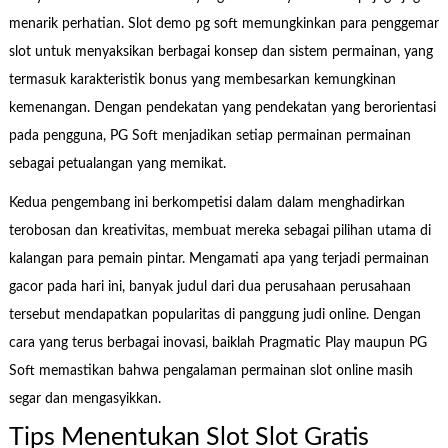
menarik perhatian. Slot demo pg soft memungkinkan para penggemar
slot untuk menyaksikan berbagai konsep dan sistem permainan, yang
termasuk karakteristik bonus yang membesarkan kemungkinan
kemenangan. Dengan pendekatan yang pendekatan yang berorientasi
pada pengguna, PG Soft menjadikan setiap permainan permainan
sebagai petualangan yang memikat.
Kedua pengembang ini berkompetisi dalam dalam menghadirkan
terobosan dan kreativitas, membuat mereka sebagai pilihan utama di
kalangan para pemain pintar. Mengamati apa yang terjadi permainan
gacor pada hari ini, banyak judul dari dua perusahaan perusahaan
tersebut mendapatkan popularitas di panggung judi online. Dengan
cara yang terus berbagai inovasi, baiklah Pragmatic Play maupun PG
Soft memastikan bahwa pengalaman permainan slot online masih
segar dan mengasyikkan.
Tips Menentukan Slot Slot Gratis