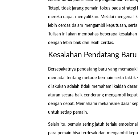
Tetapi, tidak jarang pemain fokus pada strate
mereka dapat menyulitkan. Melalui mengenali k
lebih cerdas dalam mengambil keputusan, sert
Tulisan ini akan membahas beberapa kesalahan
dengan lebih baik dan lebih cerdas.
Kesalahan Pendatang Baru
Bersepakatnya pendatang baru yang memasuki 
memadai tentang metode bermain serta taktik 
dilakukan adalah tidak memahami kaidah dasar
aturan secara baik cenderung mengambil keputu
dengan cepat. Memahami mekanisme dasar seper
untuk setiap pemain.
Selain itu, pemula sering jatuh terlalu emosion
para pemain bisa terdesak dan mengambil kepu