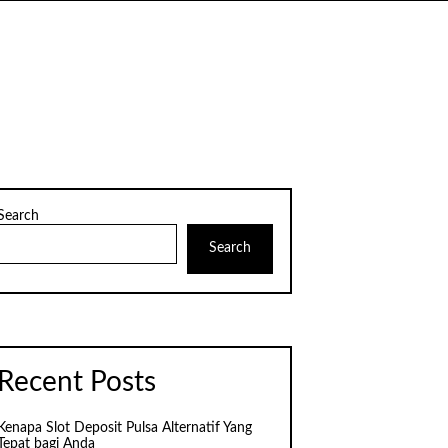
Search
Search
Recent Posts
Kenapa Slot Deposit Pulsa Alternatif Yang
Tepat bagi Anda