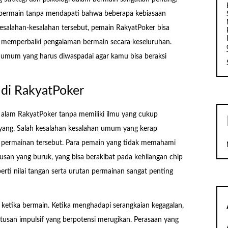
gi bermain tanpa mendapati bahwa beberapa kebiasaan
esalahan-kesalahan tersebut, pemain RakyatPoker bisa
a memperbaiki pengalaman bermain secara keseluruhan.
 umum yang harus diwaspadai agar kamu bisa beraksi
 di RakyatPoker
alam RakyatPoker tanpa memiliki ilmu yang cukup
yang. Salah kesalahan kesalahan umum yang kerap
 permainan tersebut. Para pemain yang tidak memahami
san yang buruk, yang bisa berakibat pada kehilangan chip
ti nilai tangan serta urutan permainan sangat penting
al ketika bermain. Ketika menghadapi serangkaian kegagalan,
tusan impulsif yang berpotensi merugikan. Perasaan yang