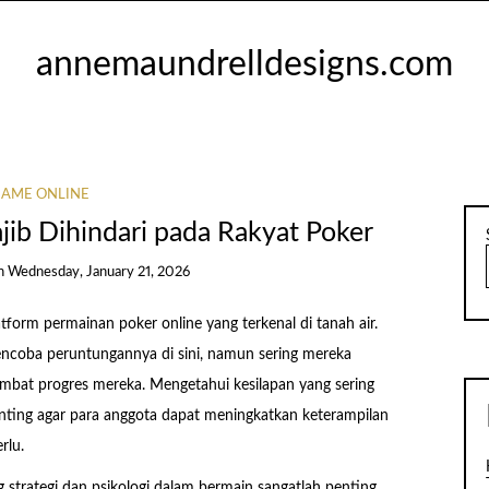
annemaundrelldesigns.com
AME ONLINE
jib Dihindari pada Rakyat Poker
n
Wednesday, January 21, 2026
tform permainan poker online yang terkenal di tanah air.
ncoba peruntungannya di sini, namun sering mereka
bat progres mereka. Mengetahui kesilapan yang sering
enting agar para anggota dapat meningkatkan keterampilan
rlu.
strategi dan psikologi dalam bermain sangatlah penting.