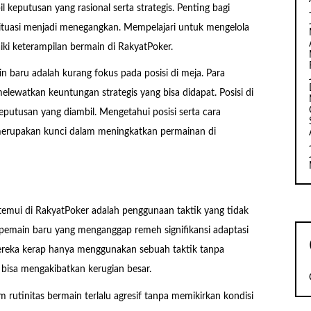
 keputusan yang rasional serta strategis. Penting bagi
 situasi menjadi menegangkan. Mempelajari untuk mengelola
ki keterampilan bermain di RakyatPoker.
in baru adalah kurang fokus pada posisi di meja. Para
lewatkan keuntungan strategis yang bisa didapat. Posisi di
utusan yang diambil. Mengetahui posisi serta cara
erupakan kunci dalam meningkatkan permainan di
itemui di RakyatPoker adalah penggunaan taktik yang tidak
 pemain baru yang menganggap remeh signifikansi adaptasi
Mereka kerap hanya menggunakan sebuah taktik tanpa
isa mengakibatkan kerugian besar.
m rutinitas bermain terlalu agresif tanpa memikirkan kondisi