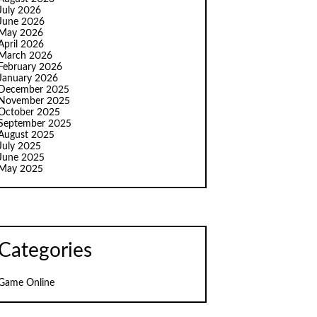
July 2026
June 2026
May 2026
April 2026
March 2026
February 2026
January 2026
December 2025
November 2025
October 2025
September 2025
August 2025
July 2025
June 2025
May 2025
Categories
Game Online