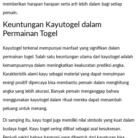
memberikan harapan harapan serta arti lebih dalam bagi setiap
pemain.
Keuntungan Kayutogel dalam
Permainan Togel
Kayutogel terkenal mempunyai manfaat yang signifikan dalam
permainan togel. Salah satu keuntungan utama dari kayutogel adalah
kemampuannya dalam meningkatkan keakuratan prediksi angka.
Karakteristik alami kayu sebagai material yang dapat menyimpan
energi positif dipercaya bisa membantu pemain dalam menghitung
angka yang lebih akurasi. Banyak pemain menganggap bahwa
menggunakan kayutogel dalam ritual mereka dapat menambah
peluang untuk menang.
Di samping itu, kayu togel juga memiliki nilai simbolis yang kuat dalam
budaya togel. Kayu togel sering dilihat sebagai asal kesuksesan.
Penjudi yakini bahwa harmoni yang dibentuk dari kayaturan bisa