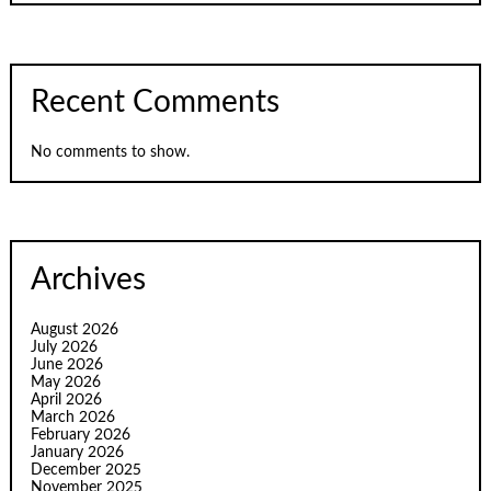
Recent Comments
No comments to show.
Archives
August 2026
July 2026
June 2026
May 2026
April 2026
March 2026
February 2026
January 2026
December 2025
November 2025