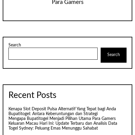
Para Gamers
Search
Search
Recent Posts
Kenapa Slot Deposit Pulsa Alternatif Yang Tepat bagi Anda
Bupatitogel: Antara Keberuntungan dan Strategi
Mengapa Bupatitogel Menjadi Pilihan Utama Para Gamers
Keluaran Macau Hari Ini: Update Terbaru dan Analisis Data
Togel Sydney: Peluang Emas Menunggu Sahabat