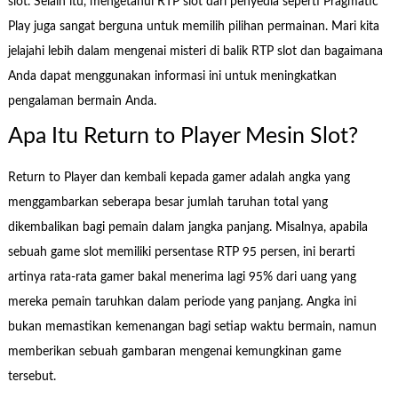
slot. Selain itu, mengetahui RTP slot dari penyedia seperti Pragmatic
Play juga sangat berguna untuk memilih pilihan permainan. Mari kita
jelajahi lebih dalam mengenai misteri di balik RTP slot dan bagaimana
Anda dapat menggunakan informasi ini untuk meningkatkan
pengalaman bermain Anda.
Apa Itu Return to Player Mesin Slot?
Return to Player dan kembali kepada gamer adalah angka yang
menggambarkan seberapa besar jumlah taruhan total yang
dikembalikan bagi pemain dalam jangka panjang. Misalnya, apabila
sebuah game slot memiliki persentase RTP 95 persen, ini berarti
artinya rata-rata gamer bakal menerima lagi 95% dari uang yang
mereka pemain taruhkan dalam periode yang panjang. Angka ini
bukan memastikan kemenangan bagi setiap waktu bermain, namun
memberikan sebuah gambaran mengenai kemungkinan game
tersebut.