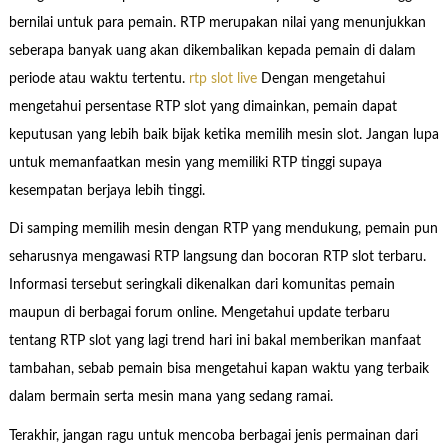
bernilai untuk para pemain. RTP merupakan nilai yang menunjukkan
seberapa banyak uang akan dikembalikan kepada pemain di dalam
periode atau waktu tertentu.
rtp slot live
Dengan mengetahui
mengetahui persentase RTP slot yang dimainkan, pemain dapat
keputusan yang lebih baik bijak ketika memilih mesin slot. Jangan lupa
untuk memanfaatkan mesin yang memiliki RTP tinggi supaya
kesempatan berjaya lebih tinggi.
Di samping memilih mesin dengan RTP yang mendukung, pemain pun
seharusnya mengawasi RTP langsung dan bocoran RTP slot terbaru.
Informasi tersebut seringkali dikenalkan dari komunitas pemain
maupun di berbagai forum online. Mengetahui update terbaru
tentang RTP slot yang lagi trend hari ini bakal memberikan manfaat
tambahan, sebab pemain bisa mengetahui kapan waktu yang terbaik
dalam bermain serta mesin mana yang sedang ramai.
Terakhir, jangan ragu untuk mencoba berbagai jenis permainan dari