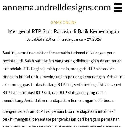
annemaundrelldesigns.com
GAME ONLINE
Mengenal RTP Slot: Rahasia di Balik Kemenangan
By
SafASFsf231
on
Thursday, January 29, 2026
Saat ini, permainan slot online semakin terkenal di kalangan para
pecinta judi. Salah satu istilah yang sering dihindangkan dalam ranah
slot adalah RTP. Bagi sejumlah pemain, mengerti RTP slot adalah
tindakan krusial untuk meningkatkan peluang kemenangan. Artikel ini
akan mengupas tuntas tentang RTP slot, serta berbagai istilah seperti
RTP live, informasi RTP slot, dan RTP slot gacor, yang dapat
mendukung Anda dalam mendapatkan kemenangan lebih besar.
Dengan kehadiran RTP live, pemain bisa mendapatkan informasi
terkini mengenai persentase pengembalian dari beragam permainan