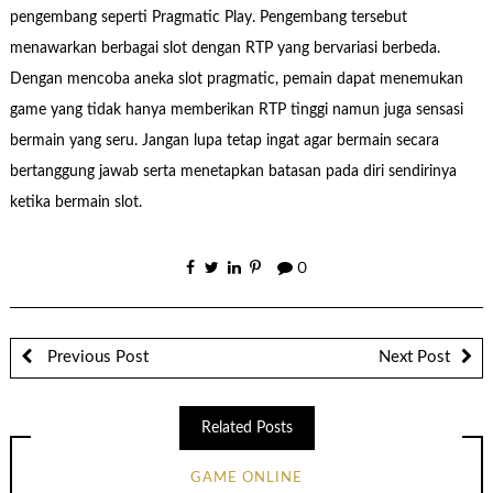
pengembang seperti Pragmatic Play. Pengembang tersebut
menawarkan berbagai slot dengan RTP yang bervariasi berbeda.
Dengan mencoba aneka slot pragmatic, pemain dapat menemukan
game yang tidak hanya memberikan RTP tinggi namun juga sensasi
bermain yang seru. Jangan lupa tetap ingat agar bermain secara
bertanggung jawab serta menetapkan batasan pada diri sendirinya
ketika bermain slot.
0
Previous Post
Next Post
Related Posts
GAME ONLINE