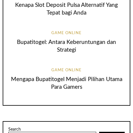
Kenapa Slot Deposit Pulsa Alternatif Yang
Tepat bagi Anda
GAME ONLINE
Bupatitogel: Antara Keberuntungan dan
Strategi
GAME ONLINE
Mengapa Bupatitogel Menjadi Pilihan Utama
Para Gamers
Search