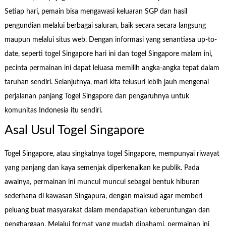
Setiap hari, pemain bisa mengawasi keluaran SGP dan hasil
pengundian melalui berbagai saluran, baik secara secara langsung
maupun melalui situs web. Dengan informasi yang senantiasa up-to-
date, seperti togel Singapore hari ini dan togel Singapore malam ini,
pecinta permainan ini dapat leluasa memilih angka-angka tepat dalam
taruhan sendiri. Selanjutnya, mari kita telusuri lebih jauh mengenai
perjalanan panjang Togel Singapore dan pengaruhnya untuk
komunitas Indonesia itu sendiri.
Asal Usul Togel Singapore
Togel Singapore, atau singkatnya togel Singapore, mempunyai riwayat
yang panjang dan kaya semenjak diperkenalkan ke publik. Pada
awalnya, permainan ini muncul muncul sebagai bentuk hiburan
sederhana di kawasan Singapura, dengan maksud agar memberi
peluang buat masyarakat dalam mendapatkan keberuntungan dan
penghargaan. Melalui format yang mudah dipahami, permainan ini