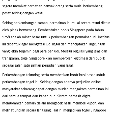
segera memikat perhatian banyak orang serta mulai berkembang
pesat seiring dengan waktu.
Seiring perkembangan zaman, permainan ini mulai secara resmi diatur
oleh pihak berwenang. Pembentukan pools Singapore pada tahun
1968 adalah minat besar untuk perkembangan permainan ini. Institusi
ini dibentuk agar mengatasi judi ilegal dan menciptakan lingkungan
yang lebih terjamin bagi para penjudi. Melalui regulasi yang jelas dan
transparan, togel Singapore kian memperoleh legitimasi dari publik
sebagai salah satu pilihan perjudian yang legal.
Perkembangan teknologi serta memberikan kontribusi besar untuk
perkembangan togel ini. Seiring dengan adanya perjudian online,
masyarakat sekarang dapat dengan mudah mengakses permainan ini
dari semua tempat dan kapan pun. Sistem berbasis digital
memudahkan pemain dalam mengecek hasil, membeli kupon, dan
melihat undian secara langsung. Hal ini menjadikan togel Singapore