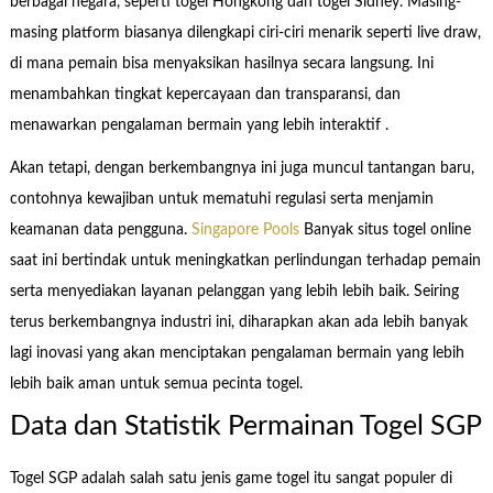
berbagai negara, seperti togel Hongkong dan togel Sidney. Masing-
masing platform biasanya dilengkapi ciri-ciri menarik seperti live draw,
di mana pemain bisa menyaksikan hasilnya secara langsung. Ini
menambahkan tingkat kepercayaan dan transparansi, dan
menawarkan pengalaman bermain yang lebih interaktif .
Akan tetapi, dengan berkembangnya ini juga muncul tantangan baru,
contohnya kewajiban untuk mematuhi regulasi serta menjamin
keamanan data pengguna.
Singapore Pools
Banyak situs togel online
saat ini bertindak untuk meningkatkan perlindungan terhadap pemain
serta menyediakan layanan pelanggan yang lebih lebih baik. Seiring
terus berkembangnya industri ini, diharapkan akan ada lebih banyak
lagi inovasi yang akan menciptakan pengalaman bermain yang lebih
lebih baik aman untuk semua pecinta togel.
Data dan Statistik Permainan Togel SGP
Togel SGP adalah salah satu jenis game togel itu sangat populer di