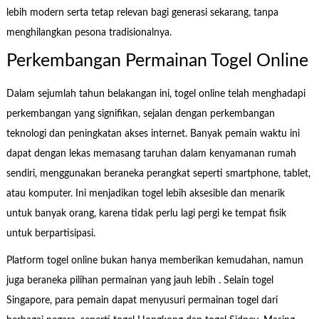
lebih modern serta tetap relevan bagi generasi sekarang, tanpa
menghilangkan pesona tradisionalnya.
Perkembangan Permainan Togel Online
Dalam sejumlah tahun belakangan ini, togel online telah menghadapi
perkembangan yang signifikan, sejalan dengan perkembangan
teknologi dan peningkatan akses internet. Banyak pemain waktu ini
dapat dengan lekas memasang taruhan dalam kenyamanan rumah
sendiri, menggunakan beraneka perangkat seperti smartphone, tablet,
atau komputer. Ini menjadikan togel lebih aksesible dan menarik
untuk banyak orang, karena tidak perlu lagi pergi ke tempat fisik
untuk berpartisipasi.
Platform togel online bukan hanya memberikan kemudahan, namun
juga beraneka pilihan permainan yang jauh lebih . Selain togel
Singapore, para pemain dapat menyusuri permainan togel dari