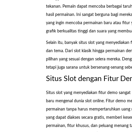
tekanan. Pemain dapat mencoba berbagai taruh
hasil permainan. Ini sangat berguna bagi mere
yang ingin mencoba permainan baru atau fitur y
grafik berkualitas tinggi dan suara yang mem
Selain itu, banyak situs slot yang menyediakan
dan tema. Dari slot klasik hingga permainan d
pilihan yang sesuai dengan selera mereka. Denga
tetapi juga sarana untuk bersenang-senang se
Situs Slot dengan Fitur D
Situs slot yang menyediakan fitur demo sangat
baru mengenal dunia slot online. Fitur demo 
permainan tanpa harus mempertaruhkan uang 
yang dapat diakses secara gratis, memberi k
permainan, fitur khusus, dan peluang menang ta