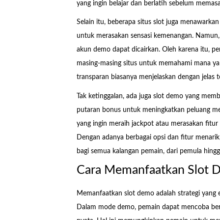
yang ingin belajar dan berlatih sebelum mema
Selain itu, beberapa situs slot juga menawark
untuk merasakan sensasi kemenangan. Namun, 
akun demo dapat dicairkan. Oleh karena itu, p
masing-masing situs untuk memahami mana yang
transparan biasanya menjelaskan dengan jelas t
Tak ketinggalan, ada juga slot demo yang membe
putaran bonus untuk meningkatkan peluang men
yang ingin meraih jackpot atau merasakan fitu
Dengan adanya berbagai opsi dan fitur menarik,
bagi semua kalangan pemain, dari pemula hing
Cara Memanfaatkan Slot 
Memanfaatkan slot demo adalah strategi yang e
Dalam mode demo, pemain dapat mencoba berbag