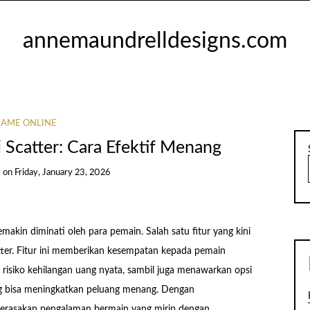
annemaundrelldesigns.com
AME ONLINE
 Scatter: Cara Efektif Menang
1
on
Friday, January 23, 2026
makin diminati oleh para pemain. Salah satu fitur yang kini
atter. Fitur ini memberikan kesempatan kepada pemain
risiko kehilangan uang nyata, sambil juga menawarkan opsi
ng bisa meningkatkan peluang menang. Dengan
erasakan pengalaman bermain yang mirip dengan