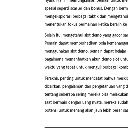
nyata. Hal ini memungkinkan pemain untuk mema
spesial seperti scatter dan bonus. Dengan ber
mengeksplorasi berbagai taktik dan mengetahui
menentukan fokus permainan ketika beralih ke v
Selain itu, mengetahui slot demo yang gacor
Pemain dapat memperhatikan pola kemenanga
menggunakan slot demo, pemain dapat belajar 
bagaimana memanfaatkan akun demo slot untuk
waktu yang tepat untuk menguji berbagai kombi
Terakhir, penting untuk mencatat bahwa meski
dicairkan, pengalaman dan pengetahuan yang di
tentang seberapa sering mereka bisa melakukan
saat bermain dengan uang nyata, mereka sudah s
potensi untuk menang akan jauh lebih besar sa