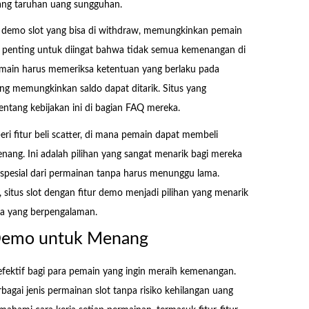
sang taruhan uang sungguhan.
an demo slot yang bisa di withdraw, memungkinkan pemain
penting untuk diingat bahwa tidak semua kemenangan di
emain harus memeriksa ketentuan yang berlaku pada
 memungkinkan saldo dapat ditarik. Situs yang
entang kebijakan ini di bagian FAQ mereka.
ri fitur beli scatter, di mana pemain dapat membeli
ang. Ini adalah pilihan yang sangat menarik bagi mereka
r spesial dari permainan tanpa harus menunggu lama.
 situs slot dengan fitur demo menjadi pilihan yang menarik
ga yang berpengalaman.
Demo untuk Menang
fektif bagi para pemain yang ingin meraih kemenangan.
ai jenis permainan slot tanpa risiko kehilangan uang