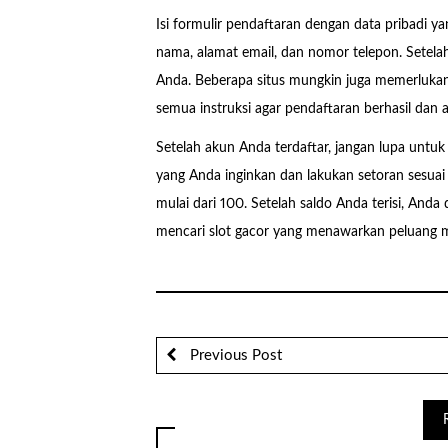
Isi formulir pendaftaran dengan data pribadi 
nama, alamat email, dan nomor telepon. Setelah
Anda. Beberapa situs mungkin juga memerlukan 
semua instruksi agar pendaftaran berhasil dan 
Setelah akun Anda terdaftar, jangan lupa untu
yang Anda inginkan dan lakukan setoran sesuai
mulai dari 100. Setelah saldo Anda terisi, Anda
mencari slot gacor yang menawarkan peluang m
Previous Post