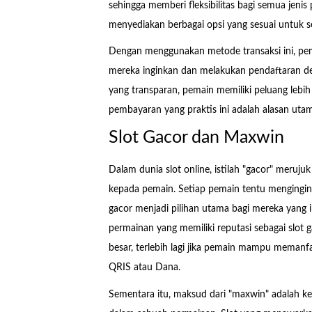
sehingga memberi fleksibilitas bagi semua jenis
menyediakan berbagai opsi yang sesuai untuk 
Dengan menggunakan metode transaksi ini, pem
mereka inginkan dan melakukan pendaftaran den
yang transparan, pemain memiliki peluang leb
pembayaran yang praktis ini adalah alasan utam
Slot Gacor dan Maxwin
Dalam dunia slot online, istilah "gacor" meru
kepada pemain. Setiap pemain tentu mengingi
gacor menjadi pilihan utama bagi mereka yang
permainan yang memiliki reputasi sebagai slot
besar, terlebih lagi jika pemain mampu meman
QRIS atau Dana.
Sementara itu, maksud dari "maxwin" adalah