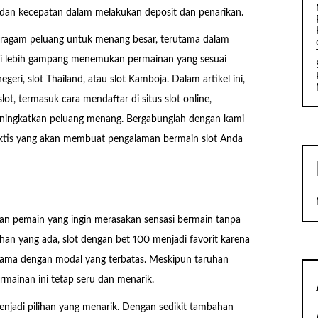
an kecepatan dalam melakukan deposit dan penarikan.
beragam peluang untuk menang besar, terutama dalam
kini lebih gampang menemukan permainan yang sesuai
geri, slot Thailand, atau slot Kamboja. Dalam artikel ini,
t, termasuk cara mendaftar di situs slot online,
eningkatkan peluang menang. Bergabunglah dengan kami
ktis yang akan membuat pengalaman bermain slot Anda
l
ngan pemain yang ingin merasakan sensasi bermain tanpa
han yang ada, slot dengan bet 100 menjadi favorit karena
ama dengan modal yang terbatas. Meskipun taruhan
ainan ini tetap seru dan menarik.
menjadi pilihan yang menarik. Dengan sedikit tambahan