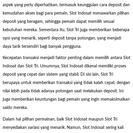
aspek yang perlu diperhatikan, termasuk keunggulan cara deposit dan
kemudahan akses bagi para pemain. Slot Indosat menawarkan pilihan
deposit yang beragam, sehingga pemain dapat memilih sesuai
kebutuhan mereka. Sementara itu, Slot Tri juga memberikan beberapa
opsi yang menarik, seperti deposit tanpa potongan, yang menjadi
daya tarik tersendiri bagi banyak pengguna.
Kecepatan transaksi menjadi faktor penting dalam memilih antara Slot
Indosat dan Slot Tri. Umumnya, Slot Indosat dikenal memiliki proses
deposit yang cepat dan sistem yang stabil. Di sisi lain, Slot Tri
berupaya untuk memberikan transaksi yang tidak kalah cepat, dengan
nilai lebih pada tidak adanya potongan saat melakukan deposit. Ini
juga memberikan keuntungan bagi pemain yang ingin memaksimalkan
saldo mereka.
Dalam hal pilihan permainan, baik Slot Indosat maupun Slot Tri
menyediakan variasi yang menarik. Namun, Slot Indosat sering kali