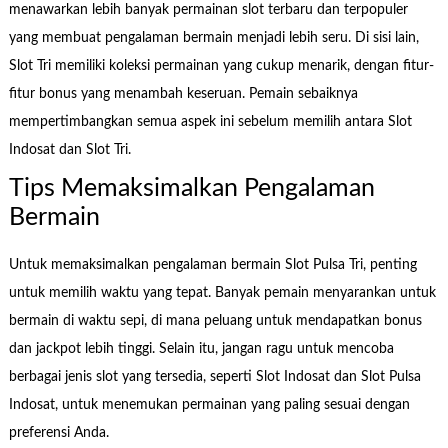
menawarkan lebih banyak permainan slot terbaru dan terpopuler
yang membuat pengalaman bermain menjadi lebih seru. Di sisi lain,
Slot Tri memiliki koleksi permainan yang cukup menarik, dengan fitur-
fitur bonus yang menambah keseruan. Pemain sebaiknya
mempertimbangkan semua aspek ini sebelum memilih antara Slot
Indosat dan Slot Tri.
Tips Memaksimalkan Pengalaman
Bermain
Untuk memaksimalkan pengalaman bermain Slot Pulsa Tri, penting
untuk memilih waktu yang tepat. Banyak pemain menyarankan untuk
bermain di waktu sepi, di mana peluang untuk mendapatkan bonus
dan jackpot lebih tinggi. Selain itu, jangan ragu untuk mencoba
berbagai jenis slot yang tersedia, seperti Slot Indosat dan Slot Pulsa
Indosat, untuk menemukan permainan yang paling sesuai dengan
preferensi Anda.