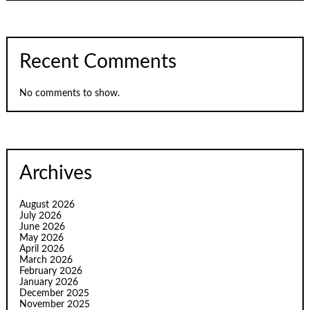
Recent Comments
No comments to show.
Archives
August 2026
July 2026
June 2026
May 2026
April 2026
March 2026
February 2026
January 2026
December 2025
November 2025