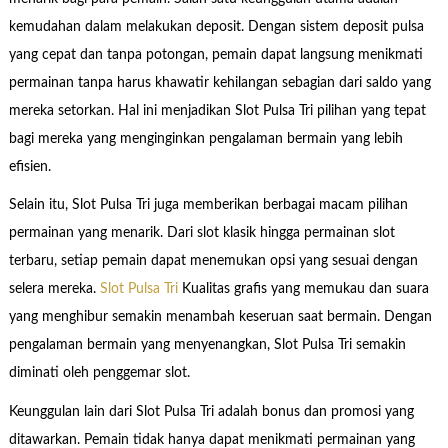
kemudahan dalam melakukan deposit. Dengan sistem deposit pulsa
yang cepat dan tanpa potongan, pemain dapat langsung menikmati
permainan tanpa harus khawatir kehilangan sebagian dari saldo yang
mereka setorkan. Hal ini menjadikan Slot Pulsa Tri pilihan yang tepat
bagi mereka yang menginginkan pengalaman bermain yang lebih
efisien.
Selain itu, Slot Pulsa Tri juga memberikan berbagai macam pilihan
permainan yang menarik. Dari slot klasik hingga permainan slot
terbaru, setiap pemain dapat menemukan opsi yang sesuai dengan
selera mereka.
Slot Pulsa Tri
Kualitas grafis yang memukau dan suara
yang menghibur semakin menambah keseruan saat bermain. Dengan
pengalaman bermain yang menyenangkan, Slot Pulsa Tri semakin
diminati oleh penggemar slot.
Keunggulan lain dari Slot Pulsa Tri adalah bonus dan promosi yang
ditawarkan. Pemain tidak hanya dapat menikmati permainan yang