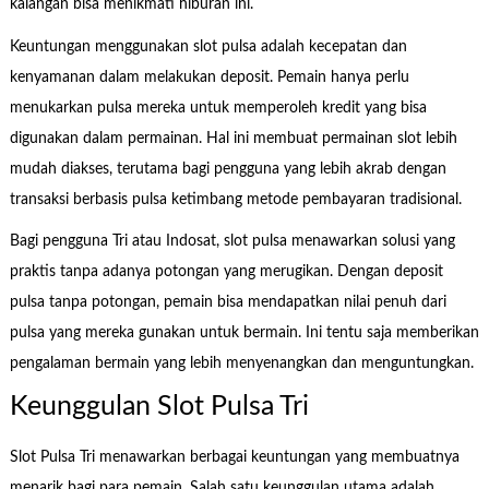
kalangan bisa menikmati hiburan ini.
Keuntungan menggunakan slot pulsa adalah kecepatan dan
kenyamanan dalam melakukan deposit. Pemain hanya perlu
menukarkan pulsa mereka untuk memperoleh kredit yang bisa
digunakan dalam permainan. Hal ini membuat permainan slot lebih
mudah diakses, terutama bagi pengguna yang lebih akrab dengan
transaksi berbasis pulsa ketimbang metode pembayaran tradisional.
Bagi pengguna Tri atau Indosat, slot pulsa menawarkan solusi yang
praktis tanpa adanya potongan yang merugikan. Dengan deposit
pulsa tanpa potongan, pemain bisa mendapatkan nilai penuh dari
pulsa yang mereka gunakan untuk bermain. Ini tentu saja memberikan
pengalaman bermain yang lebih menyenangkan dan menguntungkan.
Keunggulan Slot Pulsa Tri
Slot Pulsa Tri menawarkan berbagai keuntungan yang membuatnya
menarik bagi para pemain. Salah satu keunggulan utama adalah