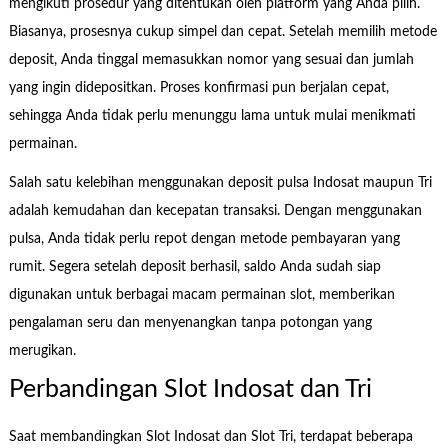
mengikuti prosedur yang ditentukan oleh platform yang Anda pilih.
Biasanya, prosesnya cukup simpel dan cepat. Setelah memilih metode
deposit, Anda tinggal memasukkan nomor yang sesuai dan jumlah
yang ingin didepositkan. Proses konfirmasi pun berjalan cepat,
sehingga Anda tidak perlu menunggu lama untuk mulai menikmati
permainan.
Salah satu kelebihan menggunakan deposit pulsa Indosat maupun Tri
adalah kemudahan dan kecepatan transaksi. Dengan menggunakan
pulsa, Anda tidak perlu repot dengan metode pembayaran yang
rumit. Segera setelah deposit berhasil, saldo Anda sudah siap
digunakan untuk berbagai macam permainan slot, memberikan
pengalaman seru dan menyenangkan tanpa potongan yang
merugikan.
Perbandingan Slot Indosat dan Tri
Saat membandingkan Slot Indosat dan Slot Tri, terdapat beberapa