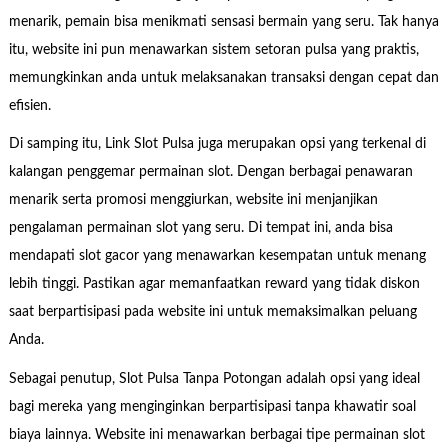
menarik, pemain bisa menikmati sensasi bermain yang seru. Tak hanya
itu, website ini pun menawarkan sistem setoran pulsa yang praktis,
memungkinkan anda untuk melaksanakan transaksi dengan cepat dan
efisien.
Di samping itu, Link Slot Pulsa juga merupakan opsi yang terkenal di
kalangan penggemar permainan slot. Dengan berbagai penawaran
menarik serta promosi menggiurkan, website ini menjanjikan
pengalaman permainan slot yang seru. Di tempat ini, anda bisa
mendapati slot gacor yang menawarkan kesempatan untuk menang
lebih tinggi. Pastikan agar memanfaatkan reward yang tidak diskon
saat berpartisipasi pada website ini untuk memaksimalkan peluang
Anda.
Sebagai penutup, Slot Pulsa Tanpa Potongan adalah opsi yang ideal
bagi mereka yang menginginkan berpartisipasi tanpa khawatir soal
biaya lainnya. Website ini menawarkan berbagai tipe permainan slot