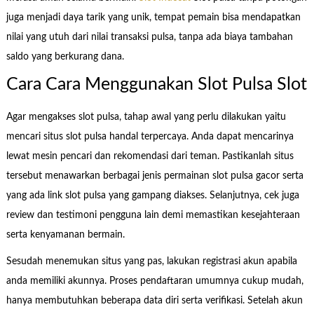
juga menjadi daya tarik yang unik, tempat pemain bisa mendapatkan
nilai yang utuh dari nilai transaksi pulsa, tanpa ada biaya tambahan
saldo yang berkurang dana.
Cara Cara Menggunakan Slot Pulsa Slot
Agar mengakses slot pulsa, tahap awal yang perlu dilakukan yaitu
mencari situs slot pulsa handal terpercaya. Anda dapat mencarinya
lewat mesin pencari dan rekomendasi dari teman. Pastikanlah situs
tersebut menawarkan berbagai jenis permainan slot pulsa gacor serta
yang ada link slot pulsa yang gampang diakses. Selanjutnya, cek juga
review dan testimoni pengguna lain demi memastikan kesejahteraan
serta kenyamanan bermain.
Sesudah menemukan situs yang pas, lakukan registrasi akun apabila
anda memiliki akunnya. Proses pendaftaran umumnya cukup mudah,
hanya membutuhkan beberapa data diri serta verifikasi. Setelah akun