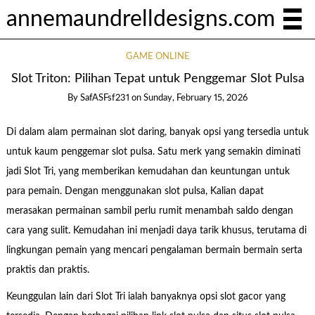
annemaundrelldesigns.com
GAME ONLINE
Slot Triton: Pilihan Tepat untuk Penggemar Slot Pulsa
By
SafASFsf231
on
Sunday, February 15, 2026
Di dalam alam permainan slot daring, banyak opsi yang tersedia untuk
untuk kaum penggemar slot pulsa. Satu merk yang semakin diminati
jadi Slot Tri, yang memberikan kemudahan dan keuntungan untuk
para pemain. Dengan menggunakan slot pulsa, Kalian dapat
merasakan permainan sambil perlu rumit menambah saldo dengan
cara yang sulit. Kemudahan ini menjadi daya tarik khusus, terutama di
lingkungan pemain yang mencari pengalaman bermain bermain serta
praktis dan praktis.
Keunggulan lain dari Slot Tri ialah banyaknya opsi slot gacor yang