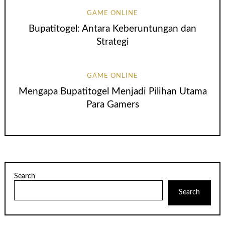
GAME ONLINE
Bupatitogel: Antara Keberuntungan dan
Strategi
GAME ONLINE
Mengapa Bupatitogel Menjadi Pilihan Utama
Para Gamers
Search
Search