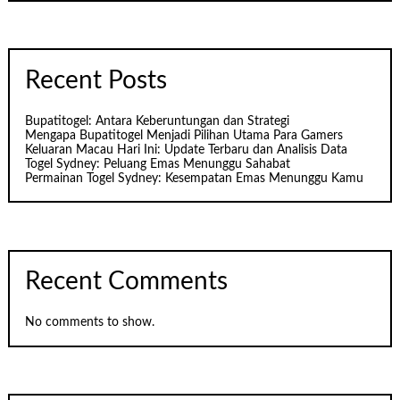
Recent Posts
Bupatitogel: Antara Keberuntungan dan Strategi
Mengapa Bupatitogel Menjadi Pilihan Utama Para Gamers
Keluaran Macau Hari Ini: Update Terbaru dan Analisis Data
Togel Sydney: Peluang Emas Menunggu Sahabat
Permainan Togel Sydney: Kesempatan Emas Menunggu Kamu
Recent Comments
No comments to show.