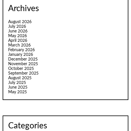
Archives
August 2026
July 2026
June 2026
May 2026
April 2026
March 2026
February 2026
January 2026
December 2025
November 2025
October 2025
September 2025
August 2025
July 2025
June 2025
May 2025
Categories