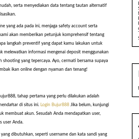
ah, serta menyediakan data tentang tautan alternatif
sasikan.
ne yang ada pada ini, menjaga safety account serta
u, kami akan memberikan petunjuk komprehensif tentang
a langkah preventif yang dapat kamu lakukan untuk
ak melewatkan informasi mengenai deposit menggunakan
 shooting yang tepercaya. Ayo, cermati bersama supaya
mbak ikan online dengan nyaman dan tenang!
ujur888, tahap pertama yang perlu dilakukan adalah
ndaftar di situs ini.
Login Bujur888
Jika belum, kunjungi
ntuk membuat akun. Sesudah Anda mendapatkan user,
s user Anda.
i yang dibutuhkan, seperti username dan kata sandi yang