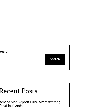
Search
Search
Recent Posts
Kenapa Slot Deposit Pulsa Alternatif Yang
Tepat bagi Anda