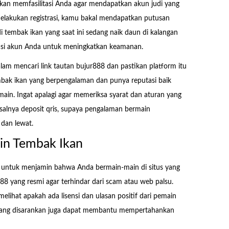
i akan memfasilitasi Anda agar mendapatkan akun judi yang
 melakukan registrasi, kamu bakal mendapatkan putusan
di tembak ikan yang saat ini sedang naik daun di kalangan
kasi akun Anda untuk meningkatkan keamanan.
am mencari link tautan bujur888 dan pastikan platform itu
bak ikan yang berpengalaman dan punya reputasi baik
ain. Ingat apalagi agar memeriksa syarat dan aturan yang
salnya deposit qris, supaya pengalaman bermain
dan lewat.
in Tembak Ikan
al untuk menjamin bahwa Anda bermain-main di situs yang
888 yang resmi agar terhindar dari scam atau web palsu.
lihat apakah ada lisensi dan ulasan positif dari pemain
8 yang disarankan juga dapat membantu mempertahankan