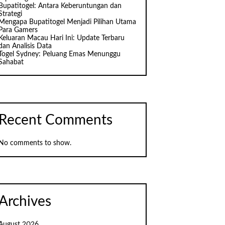
Bupatitogel: Antara Keberuntungan dan
Strategi
Mengapa Bupatitogel Menjadi Pilihan Utama
Para Gamers
Keluaran Macau Hari Ini: Update Terbaru
dan Analisis Data
Togel Sydney: Peluang Emas Menunggu
Sahabat
Recent Comments
No comments to show.
Archives
August 2026