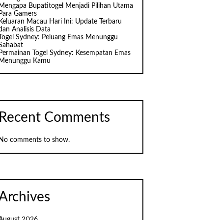
Mengapa Bupatitogel Menjadi Pilihan Utama
Para Gamers
Keluaran Macau Hari Ini: Update Terbaru
dan Analisis Data
Togel Sydney: Peluang Emas Menunggu
Sahabat
Permainan Togel Sydney: Kesempatan Emas
Menunggu Kamu
Recent Comments
No comments to show.
Archives
August 2026