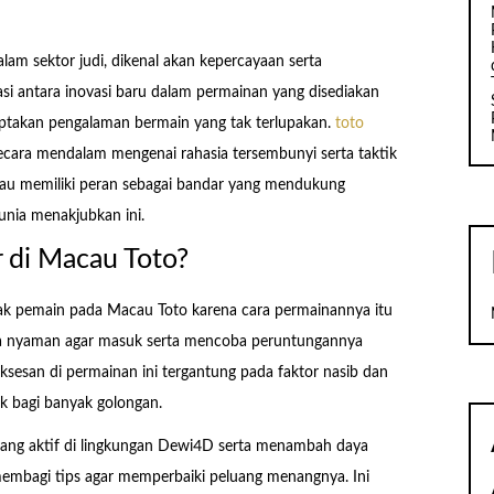
am sektor judi, dikenal akan kepercayaan serta
i antara inovasi baru dalam permainan yang disediakan
ptakan pengalaman bermain yang tak terlupakan.
toto
ecara mendalam mengenai rahasia tersembunyi serta taktik
u memiliki peran sebagai bandar yang mendukung
 dunia menakjubkan ini.
 di Macau Toto?
ak pemain pada Macau Toto karena cara permainannya itu
a nyaman agar masuk serta mencoba peruntungannya
uksesan di permainan ini tergantung pada faktor nasib dan
ik bagi banyak golongan.
ang aktif di lingkungan Dewi4D serta menambah daya
 membagi tips agar memperbaiki peluang menangnya. Ini