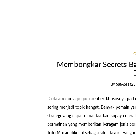
G
Membongkar Secrets Ba
By
SafASFsf23
Di dalam dunia perjudian siber, khususnya pad
sering menjadi topik hangat. Banyak pemain ya
strategi yang dapat dimanfaatkan supaya mera
permainan yang memberikan beragam jenis perm
Toto Macau dikenal sebagai situs favorit yan