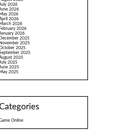
July 2026
June 2026
May 2026
April 2026
March 2026
February 2026
January 2026
December 2025
November 2025
October 2025
September 2025
August 2025
July 2025
June 2025
May 2025
Categories
Game Online