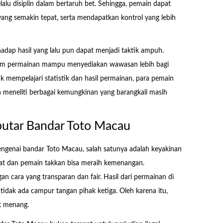
lalu disiplin dalam bertaruh bet. Sehingga, pemain dapat
ng semakin tepat, serta mendapatkan kontrol yang lebih
hadap hasil yang lalu pun dapat menjadi taktik ampuh.
alam permainan mampu menyediakan wawasan lebih bagi
empelajari statistik dan hasil permainan, para pemain
 meneliti berbagai kemungkinan yang barangkali masih
putar Bandar Toto Macau
ngenai bandar Toto Macau, salah satunya adalah keyakinan
at dan pemain takkan bisa meraih kemenangan.
 cara yang transparan dan fair. Hasil dari permainan di
idak ada campur tangan pihak ketiga. Oleh karena itu,
k menang.