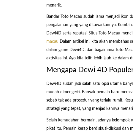
menarik.
Bandar Toto Macau sudah lama menjadi ikon dal
pengalaman yang yang ditawarkannya. Kombinas
Dewi4D serta reputasi Situs Toto Macau menci
macau
Dalam artikel ini, kita akan membahas s
dalam game Dewi4D, dan bagaimana Toto Maca
aktivitas ini. Ayo kita teliti lebih jauh ke dalam
Mengapa Dewi 4D Populer
Dewi4D sudah jadi salah satu opsi utama bany
mudah dimengerti. Banyak pemain baru meras
sebab tak ada prosedur yang terlalu rumit. Kes
strategi yang tepat, yang menjadikannya menar
Selain kemudahan bermain, adanya kelompok y
pikat itu. Pemain kerap berdiskusi-diskusi dan