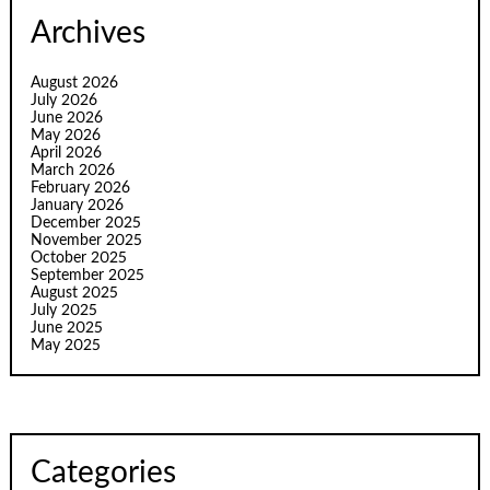
Archives
August 2026
July 2026
June 2026
May 2026
April 2026
March 2026
February 2026
January 2026
December 2025
November 2025
October 2025
September 2025
August 2025
July 2025
June 2025
May 2025
Categories