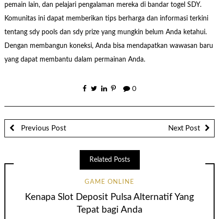
pemain lain, dan pelajari pengalaman mereka di bandar togel SDY.
Komunitas ini dapat memberikan tips berharga dan informasi terkini
tentang sdy pools dan sdy prize yang mungkin belum Anda ketahui.
Dengan membangun koneksi, Anda bisa mendapatkan wawasan baru
yang dapat membantu dalam permainan Anda.
0
Previous Post
Next Post
Related Posts
GAME ONLINE
Kenapa Slot Deposit Pulsa Alternatif Yang
Tepat bagi Anda