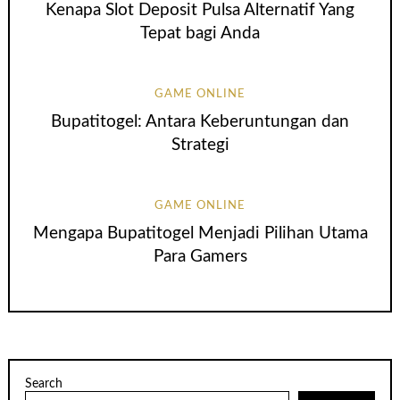
Kenapa Slot Deposit Pulsa Alternatif Yang
Tepat bagi Anda
GAME ONLINE
Bupatitogel: Antara Keberuntungan dan
Strategi
GAME ONLINE
Mengapa Bupatitogel Menjadi Pilihan Utama
Para Gamers
Search