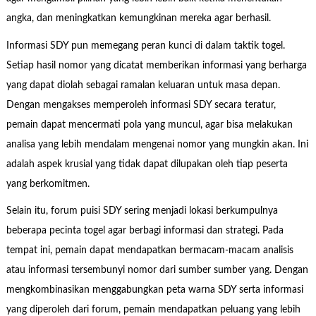
angka, dan meningkatkan kemungkinan mereka agar berhasil.
Informasi SDY pun memegang peran kunci di dalam taktik togel.
Setiap hasil nomor yang dicatat memberikan informasi yang berharga
yang dapat diolah sebagai ramalan keluaran untuk masa depan.
Dengan mengakses memperoleh informasi SDY secara teratur,
pemain dapat mencermati pola yang muncul, agar bisa melakukan
analisa yang lebih mendalam mengenai nomor yang mungkin akan. Ini
adalah aspek krusial yang tidak dapat dilupakan oleh tiap peserta
yang berkomitmen.
Selain itu, forum puisi SDY sering menjadi lokasi berkumpulnya
beberapa pecinta togel agar berbagi informasi dan strategi. Pada
tempat ini, pemain dapat mendapatkan bermacam-macam analisis
atau informasi tersembunyi nomor dari sumber sumber yang. Dengan
mengkombinasikan menggabungkan peta warna SDY serta informasi
yang diperoleh dari forum, pemain mendapatkan peluang yang lebih