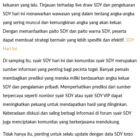
keluaran yang lalu. Tinjauan terhadap live draw SDY dan pengeluaran
SDY hari ini menawarkan wawasan yang dalam tentang angka-angka
yang sering muncul dan kemungkinan angka yang akan keluar.
Dengan memanfaatkan paito SDY dan paito warna SDY, peserta
dapat membuat strategi bermain yang lebih spesifik dan efektif.
SDY
Hari Ini
Di samping itu, syair SDY hari ini dan komunitas syair SDY merupakan
sumber informasi yang penting bagi pecinta togel. Banyak pemain
membagikan prediksi yang mereka miliki berdasarkan angka keluar
SDY dan pengalaman pribadi. Memperhatikan prediksi dari sumber
terpercaya seperti nombor syair SDY atau syair SDY VIP dapat
meningkatkan peluang untuk mendapatkan hasil yang diinginkan.
Keberadaan diskusi dan saling berbagi informasi di forum syair SDY
juga menciptakan komunitas yang berkerjasama mendukung.
Tidak hanya itu, penting untuk selalu update dengan data SDY lotto