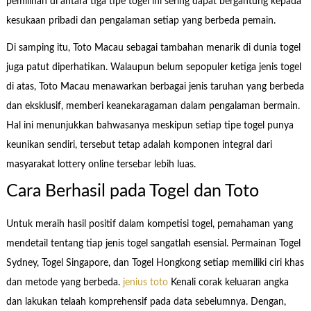
pemilihan di antara tiga tipe togel ini sering dapat bergantung kepada
kesukaan pribadi dan pengalaman setiap yang berbeda pemain.
Di samping itu, Toto Macau sebagai tambahan menarik di dunia togel
juga patut diperhatikan. Walaupun belum sepopuler ketiga jenis togel
di atas, Toto Macau menawarkan berbagai jenis taruhan yang berbeda
dan eksklusif, memberi keanekaragaman dalam pengalaman bermain.
Hal ini menunjukkan bahwasanya meskipun setiap tipe togel punya
keunikan sendiri, tersebut tetap adalah komponen integral dari
masyarakat lottery online tersebar lebih luas.
Cara Berhasil pada Togel dan Toto
Untuk meraih hasil positif dalam kompetisi togel, pemahaman yang
mendetail tentang tiap jenis togel sangatlah esensial. Permainan Togel
Sydney, Togel Singapore, dan Togel Hongkong setiap memiliki ciri khas
dan metode yang berbeda.
jenius toto
Kenali corak keluaran angka
dan lakukan telaah komprehensif pada data sebelumnya. Dengan,