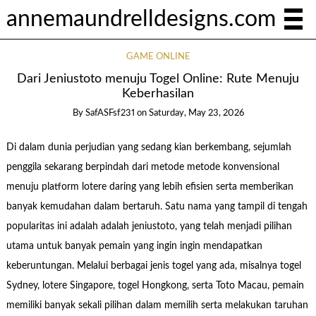
annemaundrelldesigns.com
GAME ONLINE
Dari Jeniustoto menuju Togel Online: Rute Menuju
Keberhasilan
By
SafASFsf231
on
Saturday, May 23, 2026
Di dalam dunia perjudian yang sedang kian berkembang, sejumlah
penggila sekarang berpindah dari metode metode konvensional
menuju platform lotere daring yang lebih efisien serta memberikan
banyak kemudahan dalam bertaruh. Satu nama yang tampil di tengah
popularitas ini adalah adalah jeniustoto, yang telah menjadi pilihan
utama untuk banyak pemain yang ingin ingin mendapatkan
keberuntungan. Melalui berbagai jenis togel yang ada, misalnya togel
Sydney, lotere Singapore, togel Hongkong, serta Toto Macau, pemain
memiliki banyak sekali pilihan dalam memilih serta melakukan taruhan