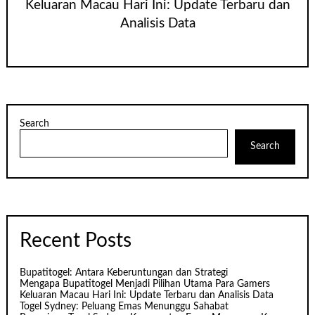
Keluaran Macau Hari Ini: Update Terbaru dan
Analisis Data
Search
Search
Recent Posts
Bupatitogel: Antara Keberuntungan dan Strategi
Mengapa Bupatitogel Menjadi Pilihan Utama Para Gamers
Keluaran Macau Hari Ini: Update Terbaru dan Analisis Data
Togel Sydney: Peluang Emas Menunggu Sahabat