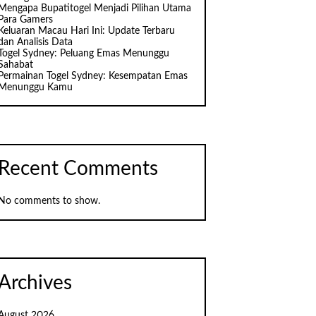
Mengapa Bupatitogel Menjadi Pilihan Utama
Para Gamers
Keluaran Macau Hari Ini: Update Terbaru
dan Analisis Data
Togel Sydney: Peluang Emas Menunggu
Sahabat
Permainan Togel Sydney: Kesempatan Emas
Menunggu Kamu
Recent Comments
No comments to show.
Archives
August 2026