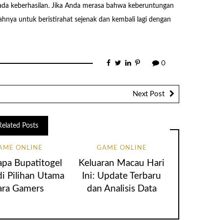
da keberhasilan. Jika Anda merasa bahwa keberuntungan
lahnya untuk beristirahat sejenak dan kembali lagi dengan
0
Next Post
Related Posts
AME ONLINE
GAME ONLINE
pa Bupatitogel
Keluaran Macau Hari
i Pilihan Utama
Ini: Update Terbaru
ara Gamers
dan Analisis Data