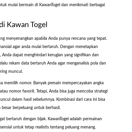
ntuk mulai bermain di KawanTogel dan menikmati berbagai
 di Kawan Togel
yang menyenangkan apabila Anda punya rencana yang tepat.
inansial agar anda mulai bertaruh. Dengan menetapkan
 Anda dapat menghindari kerugian yang signifikan dan
selalu rekam data bertaruh Anda agar menganalisis pola dan
ring muncul.
etika memilih nomor. Banyak pemain mempercayakan angka
atau nomor favorit. Tetapi, Anda bisa juga mencoba strategi
uncul dalam hasil sebelumnya. Kombinasi dari cara ini bisa
esar berpeluang untuk berhasil.
ngat bertaruh dengan bijak. KawanTogel adalah permainan
ensial untuk tetap realistis tentang peluang menang.