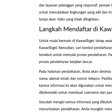
dan layanan pelanggan yang responsif, pemain 
untuk menciptakan lingkungan yang adil dan t
tanpa akan risiko yang tidak diinginkan.
Langkah Mendaftar di Kaw
Untuk mulai bermain di KawanTogel, tahap awal
KawanTogel. Kemudian, cari tombol pendaftaran
tersebut untuk memulai proses pendaftaran. Pa
proses pendaftaran berjalan lancar.
Pada halaman pendaftaran, Anda akan diminta u
nama, alamat email, dan nomor telepon. Pastik
karena informasi ini akan digunakan untuk meng
dikehendaki untuk membuat username dan pa
Sesudah mengisi semua informasi yang dibutuhk
menuntaskan pendaftaran. Anda mungkin mend