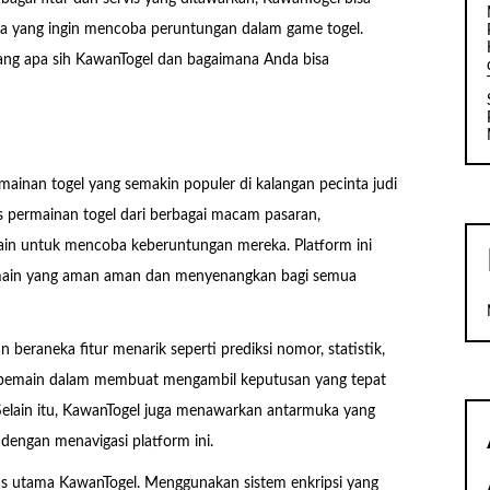
aja yang ingin mencoba peruntungan dalam game togel.
ntang apa sih KawanTogel dan bagaimana Anda bisa
ainan togel yang semakin populer di kalangan pecinta judi
s permainan togel dari berbagai macam pasaran,
n untuk mencoba keberuntungan mereka. Platform ini
main yang aman aman dan menyenangkan bagi semua
eraneka fitur menarik seperti prediksi nomor, statistik,
ntu pemain dalam membuat mengambil keputusan yang tepat
elain itu, KawanTogel juga menawarkan antarmuka yang
 dengan menavigasi platform ini.
s utama KawanTogel. Menggunakan sistem enkripsi yang