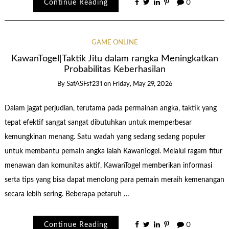
Continue Reading
0
GAME ONLINE
KawanTogel|Taktik Jitu dalam rangka Meningkatkan
Probabilitas Keberhasilan
By
SafASFsf231
on
Friday, May 29, 2026
Dalam jagat perjudian, terutama pada permainan angka, taktik yang
tepat efektif sangat sangat dibutuhkan untuk memperbesar
kemungkinan menang. Satu wadah yang sedang sedang populer
untuk membantu pemain angka ialah KawanTogel. Melalui ragam fitur
menawan dan komunitas aktif, KawanTogel memberikan informasi
serta tips yang bisa dapat menolong para pemain meraih kemenangan
secara lebih sering. Beberapa petaruh …
Continue Reading
0