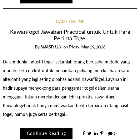
GAME ONLINE
KawanTogel Jawaban Practical untuk Untuk Para
Pecinta Togel
By
SafASFsf231
on
Friday, May 29, 2026
Dalam dunia industri togel, sejumlah orang berusaha metode yang
mudah serta efektif untuk menambah peluang mereka. Salah satu
alternatif yang lagi sering dibahas adalah KawanTogel. Layanan ini
hadir supaya menyokong para penggemar togel dalam usaha
menggapai tujuan mereka dengan lebih praktis. kawantogel
KawanTogel tidak hanya menawarkan berita terbaru tentang hasil
togel, namun juga serta berbagai …
Continue Reading
0