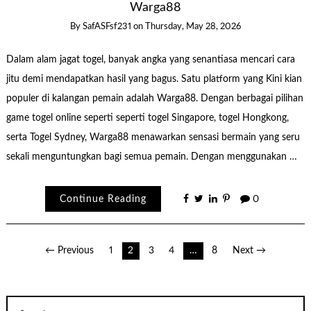
Warga88
By
SafASFsf231
on
Thursday, May 28, 2026
Dalam alam jagat togel, banyak angka yang senantiasa mencari cara
jitu demi mendapatkan hasil yang bagus. Satu platform yang Kini kian
populer di kalangan pemain adalah Warga88. Dengan berbagai pilihan
game togel online seperti seperti togel Singapore, togel Hongkong,
serta Togel Sydney, Warga88 menawarkan sensasi bermain yang seru
sekali menguntungkan bagi semua pemain. Dengan menggunakan …
Continue Reading
0
Posts
← Previous
1
2
3
4
…
8
Next →
pagination