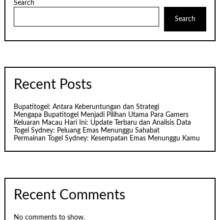
Search
Search
Recent Posts
Bupatitogel: Antara Keberuntungan dan Strategi
Mengapa Bupatitogel Menjadi Pilihan Utama Para Gamers
Keluaran Macau Hari Ini: Update Terbaru dan Analisis Data
Togel Sydney: Peluang Emas Menunggu Sahabat
Permainan Togel Sydney: Kesempatan Emas Menunggu Kamu
Recent Comments
No comments to show.