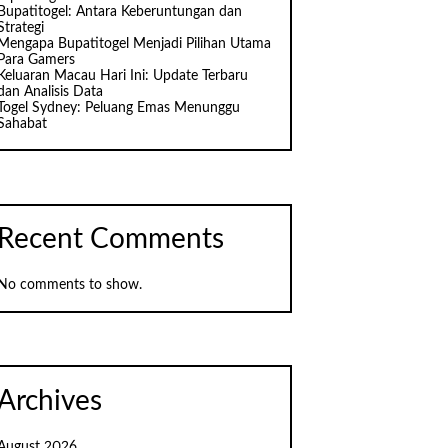
Bupatitogel: Antara Keberuntungan dan
Strategi
Mengapa Bupatitogel Menjadi Pilihan Utama
Para Gamers
Keluaran Macau Hari Ini: Update Terbaru
dan Analisis Data
Togel Sydney: Peluang Emas Menunggu
Sahabat
Recent Comments
No comments to show.
Archives
August 2026