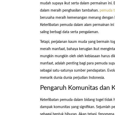
mudah supaya ikut serta dalam permainan ini.
dalam meraih penghasilan tambahan.
pemuda t
berusaha meraih kemenangan menang dengan ha
Keterlibatan pemuda dalam alam permainan ini
saling berbagi data serta pengalaman.
Tetapi, perjalanan kaum muda yang bermain tog
meraih manfaat, bahaya kerugian ikut menginta
mungkin mungkin oleh oleh kebiasaan harus dii
manfaat, adalah penting bagi para pemuda supa
sebagai satu-satunya sumber pendapatan. Evolu
menarik dunia dunia perjudian Indonesia.
Pengaruh Komunitas dan 
Keterlibatan pemuda dalam bidang togel tidak 
dampak komunitas yang signifikan. Sejumlah p
sebagai bentuk hiburan. Akan tetapi, fenomena