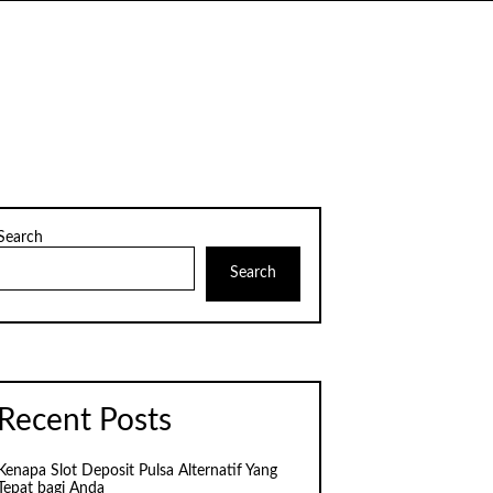
Search
Search
Recent Posts
Kenapa Slot Deposit Pulsa Alternatif Yang
Tepat bagi Anda