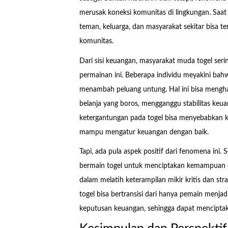
merusak koneksi komunitas di lingkungan. Saat p
teman, keluarga, dan masyarakat sekitar bisa 
komunitas.
Dari sisi keuangan, masyarakat muda togel ser
permainan ini. Beberapa individu meyakini bahw
menambah peluang untung. Hal ini bisa menghas
belanja yang boros, mengganggu stabilitas keu
ketergantungan pada togel bisa menyebabkan 
mampu mengatur keuangan dengan baik.
Tapi, ada pula aspek positif dari fenomena in
bermain togel untuk menciptakan kemampuan da
dalam melatih keterampilan mikir kritis dan s
togel bisa bertransisi dari hanya pemain menjad
keputusan keuangan, sehingga dapat menciptakan