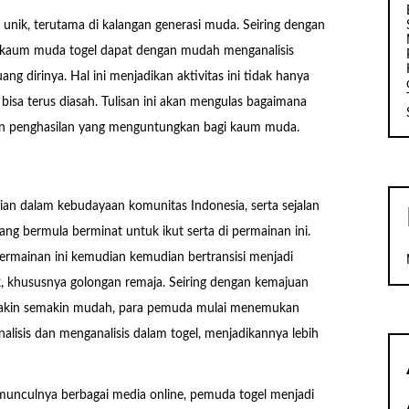
nik, terutama di kalangan generasi muda. Seiring dengan
a, kaum muda togel dapat dengan mudah menganalisis
 dirinya. Hal ini menjadikan aktivitas ini tidak hanya
 bisa terus diasah. Tulisan ini akan mengulas bagaimana
ran penghasilan yang menguntungkan bagi kaum muda.
an dalam kebudayaan komunitas Indonesia, serta sejalan
g bermula berminat untuk ikut serta di permainan ini.
permainan ini kemudian kemudian bertransisi menjadi
ik, khususnya golongan remaja. Seiring dengan kemajuan
semakin semakin mudah, para pemuda mulai menemukan
sis dan menganalisis dalam togel, menjadikannya lebih
munculnya berbagai media online, pemuda togel menjadi