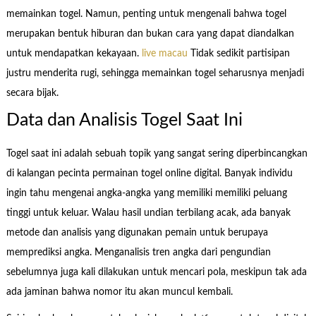
memainkan togel. Namun, penting untuk mengenali bahwa togel
merupakan bentuk hiburan dan bukan cara yang dapat diandalkan
untuk mendapatkan kekayaan.
live macau
Tidak sedikit partisipan
justru menderita rugi, sehingga memainkan togel seharusnya menjadi
secara bijak.
Data dan Analisis Togel Saat Ini
Togel saat ini adalah sebuah topik yang sangat sering diperbincangkan
di kalangan pecinta permainan togel online digital. Banyak individu
ingin tahu mengenai angka-angka yang memiliki memiliki peluang
tinggi untuk keluar. Walau hasil undian terbilang acak, ada banyak
metode dan analisis yang digunakan pemain untuk berupaya
memprediksi angka. Menganalisis tren angka dari pengundian
sebelumnya juga kali dilakukan untuk mencari pola, meskipun tak ada
ada jaminan bahwa nomor itu akan muncul kembali.