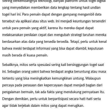
Seiring berkembangnya teknologi, banyak platform untuk togel digital
yang menyediakan memberikan data lengkap tentang hasil undian
togel hari ini. Para pemain dapat dengan gampang mengambil data
tersebut via aplikasi atau situs web. Ini menjadi keuntungan tersendiri
untuk para pemain yang aktif, karena itu mereka dapat dapat
melaksanakan penilaian cepat dan mengubah strategi taruhan mereka
berdasarkan atas data yang tersedia tersedia. Tetapi, perlu untuk kenal
bahwa meski terdapat informasi yang bisa dapat diambil, keputusan
masih berada di kuasa pemain.
Sebaliknya, mitos serta spesulasi sering kali bersinggungan togel saat
ini. Sebagian orang yakni bahwa terdapat angka beruntung atau masa
tertentu yang bisa meningkatkan kemungkinan untung. Walaupun
percaya pada perasaan dan kepercayaan dapat menjadi bagian dari
pengalaman bermain, tak ada fakta yang mendukung pernyataan itu.
Dengan demikian, perlu untuk berpartisipasi secara hati-hati serta
agar tidak terjebak dalam mitos yang dapat merugikan.