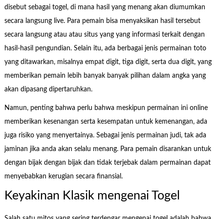
disebut sebagai togel, di mana hasil yang menang akan diumumkan
secara langsung live. Para pemain bisa menyaksikan hasil tersebut
secara langsung atau atau situs yang yang informasi terkait dengan
hasil-hasil pengundian. Selain itu, ada berbagai jenis permainan toto
yang ditawarkan, misalnya empat digit, tiga digit, serta dua digit, yang
memberikan pemain lebih banyak banyak pilihan dalam angka yang
akan dipasang dipertaruhkan.
Namun, penting bahwa perlu bahwa meskipun permainan ini online
memberikan kesenangan serta kesempatan untuk kemenangan, ada
juga risiko yang menyertainya. Sebagai jenis permainan judi, tak ada
jaminan jika anda akan selalu menang. Para pemain disarankan untuk
dengan bijak dengan bijak dan tidak terjebak dalam permainan dapat
menyebabkan kerugian secara finansial.
Keyakinan Klasik mengenai Togel
Salah satu mitos yang sering terdengar mengenai togel adalah bahwa