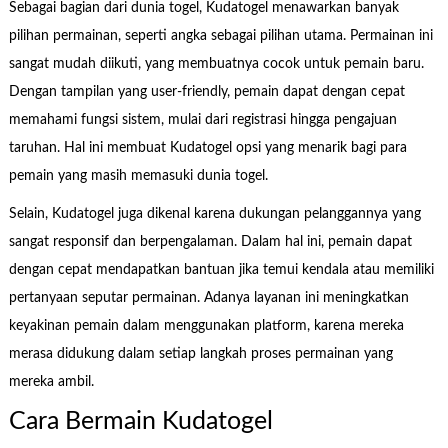
Sebagai bagian dari dunia togel, Kudatogel menawarkan banyak
pilihan permainan, seperti angka sebagai pilihan utama. Permainan ini
sangat mudah diikuti, yang membuatnya cocok untuk pemain baru.
Dengan tampilan yang user-friendly, pemain dapat dengan cepat
memahami fungsi sistem, mulai dari registrasi hingga pengajuan
taruhan. Hal ini membuat Kudatogel opsi yang menarik bagi para
pemain yang masih memasuki dunia togel.
Selain, Kudatogel juga dikenal karena dukungan pelanggannya yang
sangat responsif dan berpengalaman. Dalam hal ini, pemain dapat
dengan cepat mendapatkan bantuan jika temui kendala atau memiliki
pertanyaan seputar permainan. Adanya layanan ini meningkatkan
keyakinan pemain dalam menggunakan platform, karena mereka
merasa didukung dalam setiap langkah proses permainan yang
mereka ambil.
Cara Bermain Kudatogel