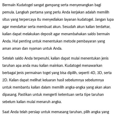
Bermain Kudatogel sangat gampang serta menyenangkan bagi
pemula. Langkah pertama yang perlu Anda kerjakan adalah memilih
situs yang terpercaya itu menyediakan layanan kudatogel. Jangan lupa
agar mendaftar serta membuat akun. Sesudah akun kalian terdaftar,
kalian dapat melakukan deposit agar menambahakan saldo bermain
Anda. Hal penting untuk menentukan metode pembayaran yang
aman aman dan nyaman untuk Anda.
Setelah saldo Anda terpenuhi, kalian dapat mulai menentukan jenis
taruhan apa anda mau kalian mainkan. Kudatogel menawarkan
berbagai jenis permainan togel yang bisa dipilih, seperti 4D, 3D, serta
2D. Kalian dapat melihat keluaran hasil sebelumnya sebelumnya
untuk membantu kalian dalam memilih angka-angka yang akan akan
dipasang. Pastikan untuk mengerti ketentuan serta tipe taruhan
sebelum kalian mulai menaruh angka.
Saat Anda telah persiap untuk memasang taruhan, pilih angka yang