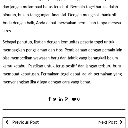
dan jangan melampaui batas tersebut. Bermain togel harus adalah
hiburan, bukan tanggungan finansial. Dengan mengelola bankroll
Anda dengan baik, Anda dapat merasakan permainan tanpa merasa
stres.
Sebagai penutup, ikutlah dengan komunitas peserta togel untuk
membagikan pengalaman dan tips. Pembicaraan dengan pemain lain
bisa memberikan wawasan baru dan taktik yang barangkali belum
kamu ketahui. Pastikan untuk terus positif dan jangan terburu-buru
membuat keputusan. Permainan togel dapat jadilah permainan yang
menyenangkan jika dijaga dengan cara yang benar.
0
Previous Post
Next Post