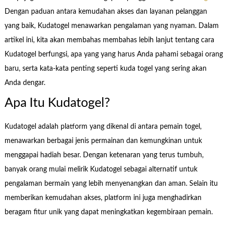
Dengan paduan antara kemudahan akses dan layanan pelanggan
yang baik, Kudatogel menawarkan pengalaman yang nyaman. Dalam
artikel ini, kita akan membahas membahas lebih lanjut tentang cara
Kudatogel berfungsi, apa yang yang harus Anda pahami sebagai orang
baru, serta kata-kata penting seperti kuda togel yang sering akan
Anda dengar.
Apa Itu Kudatogel?
Kudatogel adalah platform yang dikenal di antara pemain togel,
menawarkan berbagai jenis permainan dan kemungkinan untuk
menggapai hadiah besar. Dengan ketenaran yang terus tumbuh,
banyak orang mulai melirik Kudatogel sebagai alternatif untuk
pengalaman bermain yang lebih menyenangkan dan aman. Selain itu
memberikan kemudahan akses, platform ini juga menghadirkan
beragam fitur unik yang dapat meningkatkan kegembiraan pemain.