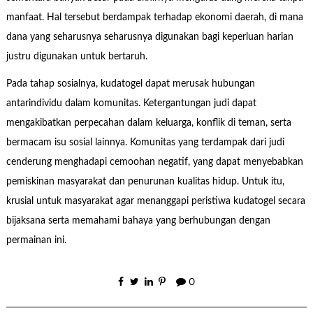
manfaat. Hal tersebut berdampak terhadap ekonomi daerah, di mana
dana yang seharusnya seharusnya digunakan bagi keperluan harian
justru digunakan untuk bertaruh.
Pada tahap sosialnya, kudatogel dapat merusak hubungan
antarindividu dalam komunitas. Ketergantungan judi dapat
mengakibatkan perpecahan dalam keluarga, konflik di teman, serta
bermacam isu sosial lainnya. Komunitas yang terdampak dari judi
cenderung menghadapi cemoohan negatif, yang dapat menyebabkan
pemiskinan masyarakat dan penurunan kualitas hidup. Untuk itu,
krusial untuk masyarakat agar menanggapi peristiwa kudatogel secara
bijaksana serta memahami bahaya yang berhubungan dengan
permainan ini.
0