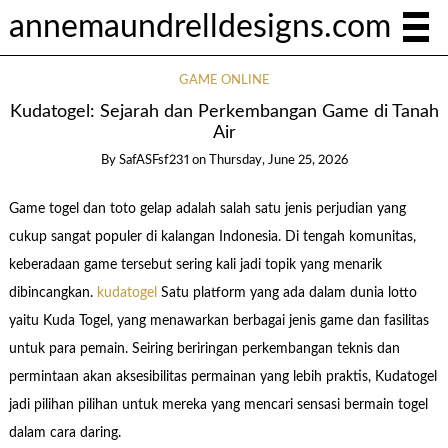
annemaundrelldesigns.com
GAME ONLINE
Kudatogel: Sejarah dan Perkembangan Game di Tanah
Air
By
SafASFsf231
on
Thursday, June 25, 2026
Game togel dan toto gelap adalah salah satu jenis perjudian yang
cukup sangat populer di kalangan Indonesia. Di tengah komunitas,
keberadaan game tersebut sering kali jadi topik yang menarik
dibincangkan.
kudatogel
Satu platform yang ada dalam dunia lotto
yaitu Kuda Togel, yang menawarkan berbagai jenis game dan fasilitas
untuk para pemain. Seiring beriringan perkembangan teknis dan
permintaan akan aksesibilitas permainan yang lebih praktis, Kudatogel
jadi pilihan pilihan untuk mereka yang mencari sensasi bermain togel
dalam cara daring.