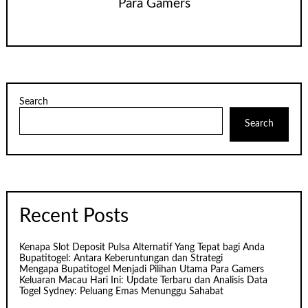
Para Gamers
Search
Search
Recent Posts
Kenapa Slot Deposit Pulsa Alternatif Yang Tepat bagi Anda
Bupatitogel: Antara Keberuntungan dan Strategi
Mengapa Bupatitogel Menjadi Pilihan Utama Para Gamers
Keluaran Macau Hari Ini: Update Terbaru dan Analisis Data
Togel Sydney: Peluang Emas Menunggu Sahabat