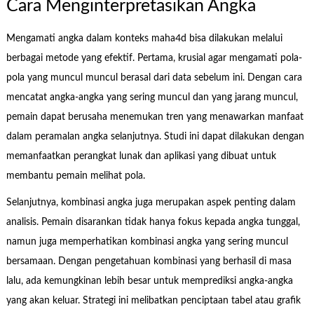
Cara Menginterpretasikan Angka
Mengamati angka dalam konteks maha4d bisa dilakukan melalui
berbagai metode yang efektif. Pertama, krusial agar mengamati pola-
pola yang muncul muncul berasal dari data sebelum ini. Dengan cara
mencatat angka-angka yang sering muncul dan yang jarang muncul,
pemain dapat berusaha menemukan tren yang menawarkan manfaat
dalam peramalan angka selanjutnya. Studi ini dapat dilakukan dengan
memanfaatkan perangkat lunak dan aplikasi yang dibuat untuk
membantu pemain melihat pola.
Selanjutnya, kombinasi angka juga merupakan aspek penting dalam
analisis. Pemain disarankan tidak hanya fokus kepada angka tunggal,
namun juga memperhatikan kombinasi angka yang sering muncul
bersamaan. Dengan pengetahuan kombinasi yang berhasil di masa
lalu, ada kemungkinan lebih besar untuk memprediksi angka-angka
yang akan keluar. Strategi ini melibatkan penciptaan tabel atau grafik