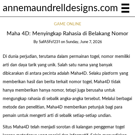
annemaundrelldesigns.com
GAME ONLINE
Maha 4D: Menyingkap Rahasia di Belakang Nomor
By
SafASFsf231
on
Sunday, June 7, 2026
Di dunia perjudian, terutama dalam permainan togel, nomor memiliki
arti dan daya tarik yang unik. Salah satu nama yang banyak
dibicarakan di antara pecinta adalah Maha4D. Selaku platform yang
memberikan hasil dan berita terkait nomor togel, Maha4D tidak
hanya memberikan hanya nomor, tetapi juga berusaha untuk
mengungkap rahasia di sebalik angka-angka tersebut. Melalui berbagai
metode dan penelitian, Maha4D memberikan petunjuk bagi para
pemain untuk mengerti arti di sebalik setiap-setiap undian.
Situs Maha4D telah menjadi sorotan di kalangan penggemar togel