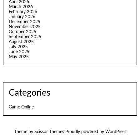
April 2026
March 2026
February 2026
January 2026
December 2025
November 2025
October 2025
September 2025
August 2025
July 2025
June 2025
May 2025
Categories
Game Online
Theme by
Scissor Themes
Proudly powered by
WordPress