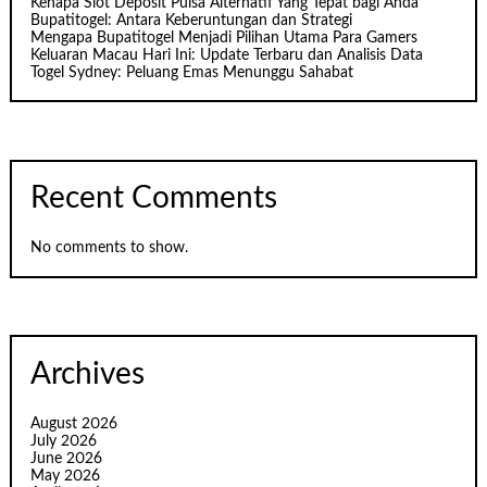
Kenapa Slot Deposit Pulsa Alternatif Yang Tepat bagi Anda
Bupatitogel: Antara Keberuntungan dan Strategi
Mengapa Bupatitogel Menjadi Pilihan Utama Para Gamers
Keluaran Macau Hari Ini: Update Terbaru dan Analisis Data
Togel Sydney: Peluang Emas Menunggu Sahabat
Recent Comments
No comments to show.
Archives
August 2026
July 2026
June 2026
May 2026