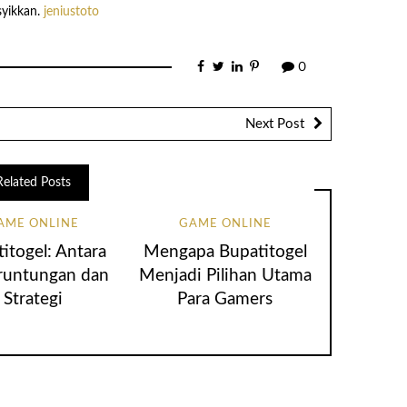
syikkan.
jeniustoto
0
Next Post
Related Posts
AME ONLINE
GAME ONLINE
itogel: Antara
Mengapa Bupatitogel
runtungan dan
Menjadi Pilihan Utama
Strategi
Para Gamers