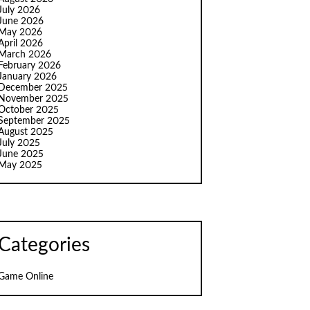
July 2026
June 2026
May 2026
April 2026
March 2026
February 2026
January 2026
December 2025
November 2025
October 2025
September 2025
August 2025
July 2025
June 2025
May 2025
Categories
Game Online