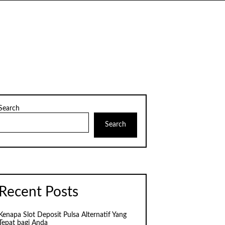
Search
Search
Recent Posts
Kenapa Slot Deposit Pulsa Alternatif Yang
Tepat bagi Anda