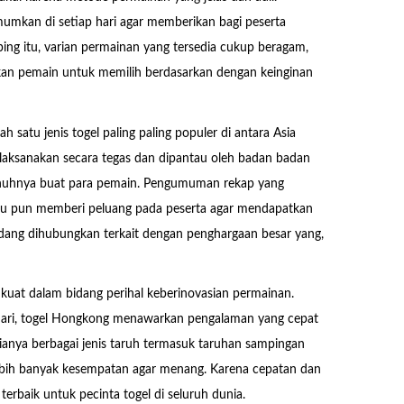
umkan di setiap hari agar memberikan bagi peserta
ping itu, varian permainan yang tersedia cukup beragam,
kan pemain untuk memilih berdasarkan dengan keinginan
 satu jenis togel paling paling populer di antara Asia
ilaksanakan secara tegas dan dipantau oleh badan badan
enuhnya buat para pemain. Pengumuman rekap yang
ggu pun memberi peluang pada peserta agar mendapatkan
kadang dihubungkan terkait dengan penghargaan besar yang,
ng kuat dalam bidang perihal keberinovasian permainan.
 hari, togel Hongkong menawarkan pengalaman yang cepat
dianya berbagai jenis taruh termasuk taruhan sampingan
bih banyak kesempatan agar menang. Karena cepatan dan
i terbaik untuk pecinta togel di seluruh dunia.