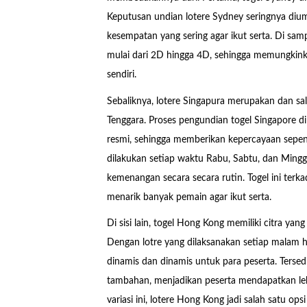
Keputusan undian lotere Sydney seringnya dium
kesempatan yang sering agar ikut serta. Di sam
mulai dari 2D hingga 4D, sehingga memungkin
sendiri.
Sebaliknya, lotere Singapura merupakan dan salah
Tenggara. Proses pengundian togel Singapore d
resmi, sehingga memberikan kepercayaan sep
dilakukan setiap waktu Rabu, Sabtu, dan Min
kemenangan secara secara rutin. Togel ini ter
menarik banyak pemain agar ikut serta.
Di sisi lain, togel Hong Kong memiliki citra ya
Dengan lotre yang dilaksanakan setiap malam
dinamis dan dinamis untuk para peserta. Terse
tambahan, menjadikan peserta mendapatkan le
variasi ini, lotere Hong Kong jadi salah satu ops