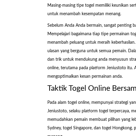
Masing-masing tipe togel memiliki keunikan ser
untuk menambah kesempatan menang.
Sebelum Anda Anda bermain, sangat penting ba
Mempelajari bagaimana tiap tipe permainan toge
menambah peluang untuk meraih keberhasilan. 
ulasan yang berguna untuk semua pemain. Dalam
dan trik untuk mendukung anda menyusun strate
online, terutama pada platform Jeniustoto itu.
mengoptimalkan kesan permainan anda.
Taktik Togel Online Bersam
Pada alam togel online, mempunyai strategi y
Jeniustoto, selaku platform togel terpercaya, 
memudahkan pemain membuat pilihan yang lebi
Sydney, togel Singapore, dan togel Hongkong, 