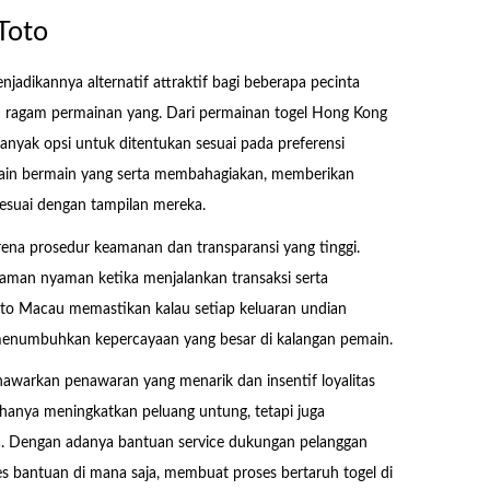
Toto
adikannya alternatif attraktif bagi beberapa pecinta
ah ragam permainan yang. Dari permainan togel Hong Kong
banyak opsi untuk ditentukan sesuai pada preferensi
ain bermain yang serta membahagiakan, memberikan
suai dengan tampilan mereka.
ena prosedur keamanan dan transparansi yang tinggi.
alaman nyaman ketika menjalankan transaksi serta
oto Macau memastikan kalau setiap keluaran undian
enumbuhkan kepercayaan yang besar di kalangan pemain.
awarkan penawaran yang menarik dan insentif loyalitas
hanya meningkatkan peluang untung, tetapi juga
a. Dengan adanya bantuan service dukungan pelanggan
 bantuan di mana saja, membuat proses bertaruh togel di