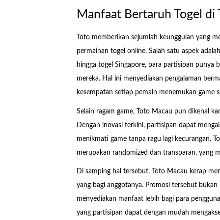
Manfaat Bertaruh Togel di 
Toto memberikan sejumlah keunggulan yang menj
permainan togel online. Salah satu aspek adal
hingga togel Singapore, para partisipan punya 
mereka. Hal ini menyediakan pengalaman berm
kesempatan setiap pemain menemukan game se
Selain ragam game, Toto Macau pun dikenal kar
Dengan inovasi terkini, partisipan dapat meng
menikmati game tanpa ragu lagi kecurangan. T
merupakan randomized dan transparan, yang m
Di samping hal tersebut, Toto Macau kerap men
yang bagi anggotanya. Promosi tersebut bukan 
menyediakan manfaat lebih bagi para penggun
yang partisipan dapat dengan mudah mengakses