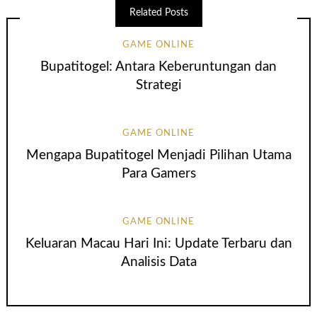
Related Posts
GAME ONLINE
Bupatitogel: Antara Keberuntungan dan
Strategi
GAME ONLINE
Mengapa Bupatitogel Menjadi Pilihan Utama
Para Gamers
GAME ONLINE
Keluaran Macau Hari Ini: Update Terbaru dan
Analisis Data