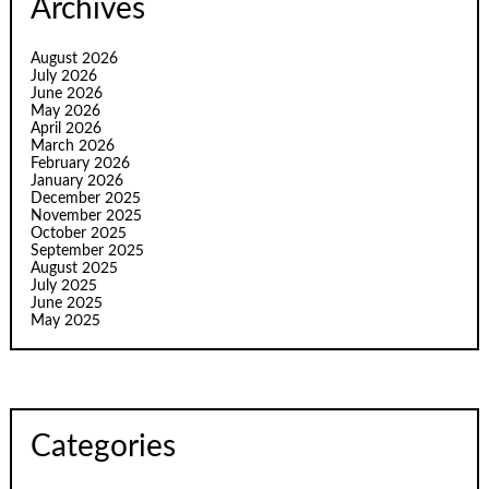
Archives
August 2026
July 2026
June 2026
May 2026
April 2026
March 2026
February 2026
January 2026
December 2025
November 2025
October 2025
September 2025
August 2025
July 2025
June 2025
May 2025
Categories