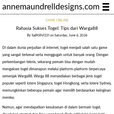
annemaundrelldesigns.com
GAME ONLINE
Rahasia Sukses Togel: Tips dari Warga88
By
SafASFsf231
on
Saturday, June 6, 2026
Di dalam dunia perjudian di internet, togel menjadi salah satu game
yang sangat terkenal serta menggugah untuk banyak orang. Dengan
perkembangan teknis, sekarang pemain bisa dengan mudah
mengakses togel dimanapun melalui platform-platform terpercaya
semenjak Warga88. Warga 88 menyediakan berbagai jenis togel
populer seperti lotere Singapura, togel Hongkong, serta lotere Sydney,
memungkinkan beberapa pemain agar memilih berdasarkan keinginan
mereka.
Namun, agar mendapatkan kesuksesan di dalam bermain togel,