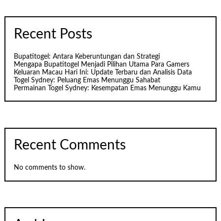
Recent Posts
Bupatitogel: Antara Keberuntungan dan Strategi
Mengapa Bupatitogel Menjadi Pilihan Utama Para Gamers
Keluaran Macau Hari Ini: Update Terbaru dan Analisis Data
Togel Sydney: Peluang Emas Menunggu Sahabat
Permainan Togel Sydney: Kesempatan Emas Menunggu Kamu
Recent Comments
No comments to show.