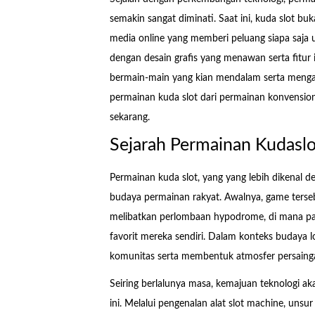
semakin sangat diminati. Saat ini, kuda slot bu
media online yang memberi peluang siapa saja
dengan desain grafis yang menawan serta fitur 
bermain-main yang kian mendalam serta mengasyi
permainan kuda slot dari permainan konvensiona
sekarang.
Sejarah Permainan Kudaslo
Permainan kuda slot, yang yang lebih dikenal 
budaya permainan rakyat. Awalnya, game terseb
melibatkan perlombaan hypodrome, di mana 
favorit mereka sendiri. Dalam konteks budaya lo
komunitas serta membentuk atmosfer persaing
Seiring berlalunya masa, kemajuan teknologi a
ini. Melalui pengenalan alat slot machine, uns