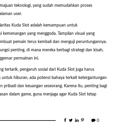
kemajuan teknologi, yang sudah memudahkan proses
laman user.
aritas Kuda Slot adalah kemampuan untuk
i kemenangan yang menggoda. Tampilan visual yang
mbuat pemain terus kembali dan menguji peruntungannya.
ngsi penting, di mana mereka berbagi strategi dan kisah,
nggemar permainan ini.
ertarik, pengaruh sosial dari Kuda Slot juga harus
untuk hiburan, ada potensi bahaya terkait ketergantungan
pribadi dan keuangan seseorang. Karena itu, penting bagi
an dalam game, guna menjaga agar Kuda Slot tetap
0