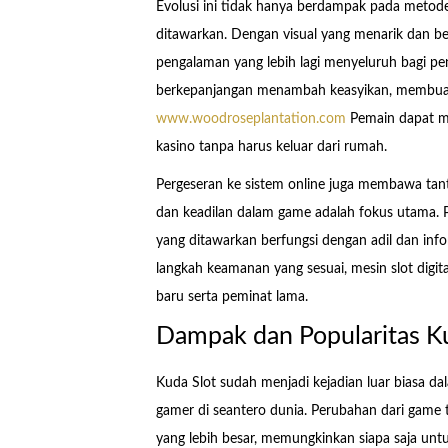
Evolusi ini tidak hanya berdampak pada metode
ditawarkan. Dengan visual yang menarik dan be
pengalaman yang lebih lagi menyeluruh bagi pe
berkepanjangan menambah keasyikan, membuat b
www.woodroseplantation.com
Pemain dapat me
kasino tanpa harus keluar dari rumah.
Pergeseran ke sistem online juga membawa tan
dan keadilan dalam game adalah fokus utama.
yang ditawarkan berfungsi dengan adil dan i
langkah keamanan yang sesuai, mesin slot dig
baru serta peminat lama.
Dampak dan Popularitas K
Kuda Slot sudah menjadi kejadian luar biasa d
gamer di seantero dunia. Perubahan dari game t
yang lebih besar, memungkinkan siapa saja unt