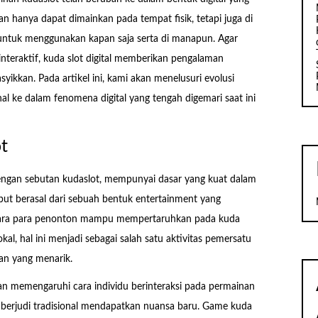
kan hanya dapat dimainkan pada tempat fisik, tetapi juga di
 untuk menggunakan kapan saja serta di manapun. Agar
interaktif, kuda slot digital memberikan pengalaman
kkan. Pada artikel ini, kami akan menelusuri evolusi
l ke dalam fenomena digital yang tengah digemari saat ini
t
dengan sebutan kudaslot, mempunyai dasar yang kuat dalam
ut berasal dari sebuah bentuk entertainment yang
para para penonton mampu mempertaruhkan pada kuda
kal, hal ini menjadi sebagai salah satu aktivitas pemersatu
an yang menarik.
kan memengaruhi cara individu berinteraksi pada permainan
ur berjudi tradisional mendapatkan nuansa baru. Game kuda