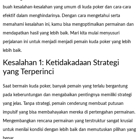
buah kesalahan-kesalahan yang umum di kuda poker dan cara-cara
efektif dalam menghindarinya. Dengan cara mengetahui serta
memahami kesalahan ini, kamu bisa mengoptimalkan permainan dan
mendapatkan hasil yang lebih baik. Mari kita mulai menyusuri
perjalanan ini untuk menjadi menjadi pemain kuda poker yang lebih
lebih baik.
Kesalahan 1: Ketidakadaan Strategi
yang Terperinci
Saat bermain kuda poker, banyak pemain yang terlalu bergantung
pada keberuntungan dan mengabaikan pentingnya memiliki strategi
yang jelas. Tanpa strategi, pemain cenderung membuat putusan
impulsif yang bisa membahayakan mereka di pertengahan permainan.
Mengembangkan rencana permainan yang terstruktur sangat krusial
untuk menilai kondisi dengan lebih baik dan memutuskan pilihan yang
benar.