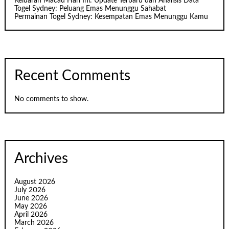
Keluaran Macau Hari Ini: Update Terbaru dan Analisis Data
Togel Sydney: Peluang Emas Menunggu Sahabat
Permainan Togel Sydney: Kesempatan Emas Menunggu Kamu
Recent Comments
No comments to show.
Archives
August 2026
July 2026
June 2026
May 2026
April 2026
March 2026