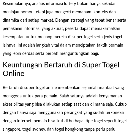
Kesimpulannya, analisis informasi lottery bukan hanya sekadar
meninjau nomor, tetapi juga mengerti memahami konteks dan
dinamika dari setiap market. Dengan strategi yang tepat benar serta
pemakaian informasi yang akurat, peserta dapat memaksimalkan
kesempatan untuk menang mereka di super togel serta jenis togel
lainnya. Ini adalah langkah vital dalam menciptakan taktik bermain
yang lebih cerdas serta berpati menguntungkan bagi.
Keuntungan Bertaruh di Super Togel
Online
Bertaruh di super togel online memberikan sejumlah manfaat yang
menggoda untuk para pemain. Salah satunya adalah kenyamanan
aksesibilitas yang bisa dilakukan setiap saat dan di mana saja. Cukup
dengan hanya saja menggunakan perangkat yang sudah terkoneksi
dengan internet, pemain bisa ikut di berbagai tipe togel seperti togel
singapore, togel sydney, dan togel hongkong tanpa perlu perlu