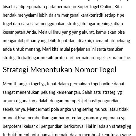
bisa bisa dipergunakan pada permainan Super Togel Online. Kita
hendak menyelami lebih dalam mengenai karakteristik setiap tipe
togel dan cara cara menggunakan strategi itu agar meningkatkan
kesempatan Anda. Melalui ilmu yang yang akurat, kamu akan bisa
mengambil pilihan yang lebih tepat dan, di akhir, menambah peluang
anda untuk menang. Mari kita mulai perjalanan ini serta temukan
strategi terbaik agar meraih profit dari permainan togel secara online.
Strategi Menentukan Nomor Togel
Memilih angka togel yg tepat dalam permainan togel online dapat
sangat menentukan peluang kemenangan. Salah satu strategi yg
umum digunakan adalah dengan mempelajari hasil pengundian
sebelumnya. Mencermati pola angka yang sering muncul atau tidak
muncul bisa memberikan gambaran tentang nomor yang mana yg
berpotensi keluar di pengundian berikutnya. Hal ini adalah strategi yg
terbukti membantu banyak pemain dalam membuat keputusan yang