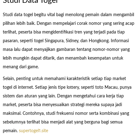
Studi Data Togel
Studi data togel begitu vital bagi menolong pemain dalam mengambil
pilihan lebih baik. Dengan mempelajari corak nomor yang sering acap
terlihat, peserta bisa mengidentifikasi tren yang terjadi pada tiap
pasaran, seperti togel Singapura, Sidney, dan Hongkong. Informasi
masa lalu dapat menyajikan gambaran tentang nomor-nomor yang
lebih mungkin dapat ditarik, dan menambah kesempatan untuk
menang dari game.
Selain, penting untuk memahami karakteristik setiap tiap market
togel di internet. Setiap jenis tipe lottery, seperti toto Macau, punya
sistem dan aturan yang lain. Dengan mengetahui cara kerja tiap
market, peserta bisa menyesuaikan strategi mereka supaya jadi
maksimal. Contohnya, studi frekuensi nomor serta kombinasi yang
sebelumnya terlihat bisa menjadi alat yang berguna bagi semua
pemain.
supertogel1.site