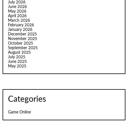
July 2026
June 2026
May 2026
April 2026
March 2026
February 2026
January 2026
December 2025
November 2025
October 2025
September 2025
August 2025
July 2025
June 2025
May 2025
Categories
Game Online