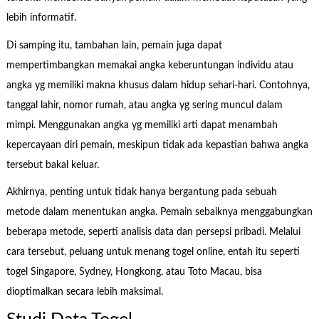
lebih informatif.
Di samping itu, tambahan lain, pemain juga dapat
mempertimbangkan memakai angka keberuntungan individu atau
angka yg memiliki makna khusus dalam hidup sehari-hari. Contohnya,
tanggal lahir, nomor rumah, atau angka yg sering muncul dalam
mimpi. Menggunakan angka yg memiliki arti dapat menambah
kepercayaan diri pemain, meskipun tidak ada kepastian bahwa angka
tersebut bakal keluar.
Akhirnya, penting untuk tidak hanya bergantung pada sebuah
metode dalam menentukan angka. Pemain sebaiknya menggabungkan
beberapa metode, seperti analisis data dan persepsi pribadi. Melalui
cara tersebut, peluang untuk menang togel online, entah itu seperti
togel Singapore, Sydney, Hongkong, atau Toto Macau, bisa
dioptimalkan secara lebih maksimal.