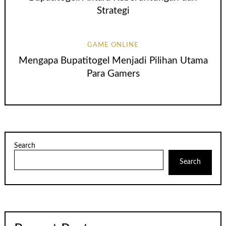
Strategi
GAME ONLINE
Mengapa Bupatitogel Menjadi Pilihan Utama
Para Gamers
Search
Search