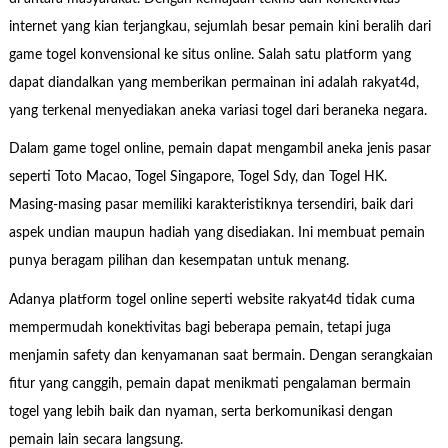
internet yang kian terjangkau, sejumlah besar pemain kini beralih dari
game togel konvensional ke situs online. Salah satu platform yang
dapat diandalkan yang memberikan permainan ini adalah rakyat4d,
yang terkenal menyediakan aneka variasi togel dari beraneka negara.
Dalam game togel online, pemain dapat mengambil aneka jenis pasar
seperti Toto Macao, Togel Singapore, Togel Sdy, dan Togel HK.
Masing-masing pasar memiliki karakteristiknya tersendiri, baik dari
aspek undian maupun hadiah yang disediakan. Ini membuat pemain
punya beragam pilihan dan kesempatan untuk menang.
Adanya platform togel online seperti website rakyat4d tidak cuma
mempermudah konektivitas bagi beberapa pemain, tetapi juga
menjamin safety dan kenyamanan saat bermain. Dengan serangkaian
fitur yang canggih, pemain dapat menikmati pengalaman bermain
togel yang lebih baik dan nyaman, serta berkomunikasi dengan
pemain lain secara langsung.