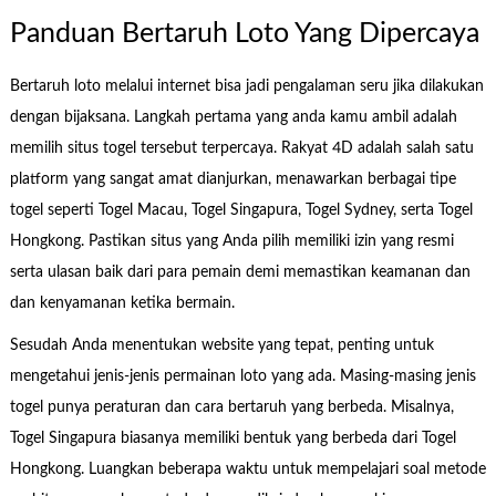
Panduan Bertaruh Loto Yang Dipercaya
Bertaruh loto melalui internet bisa jadi pengalaman seru jika dilakukan
dengan bijaksana. Langkah pertama yang anda kamu ambil adalah
memilih situs togel tersebut terpercaya. Rakyat 4D adalah salah satu
platform yang sangat amat dianjurkan, menawarkan berbagai tipe
togel seperti Togel Macau, Togel Singapura, Togel Sydney, serta Togel
Hongkong. Pastikan situs yang Anda pilih memiliki izin yang resmi
serta ulasan baik dari para pemain demi memastikan keamanan dan
dan kenyamanan ketika bermain.
Sesudah Anda menentukan website yang tepat, penting untuk
mengetahui jenis-jenis permainan loto yang ada. Masing-masing jenis
togel punya peraturan dan cara bertaruh yang berbeda. Misalnya,
Togel Singapura biasanya memiliki bentuk yang berbeda dari Togel
Hongkong. Luangkan beberapa waktu untuk mempelajari soal metode