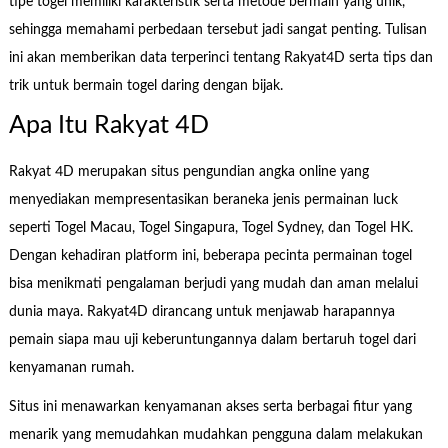
tipe togel memiliki karakteristik serta metode bermain yang unik,
sehingga memahami perbedaan tersebut jadi sangat penting. Tulisan
ini akan memberikan data terperinci tentang Rakyat4D serta tips dan
trik untuk bermain togel daring dengan bijak.
Apa Itu Rakyat 4D
Rakyat 4D merupakan situs pengundian angka online yang
menyediakan mempresentasikan beraneka jenis permainan luck
seperti Togel Macau, Togel Singapura, Togel Sydney, dan Togel HK.
Dengan kehadiran platform ini, beberapa pecinta permainan togel
bisa menikmati pengalaman berjudi yang mudah dan aman melalui
dunia maya. Rakyat4D dirancang untuk menjawab harapannya
pemain siapa mau uji keberuntungannya dalam bertaruh togel dari
kenyamanan rumah.
Situs ini menawarkan kenyamanan akses serta berbagai fitur yang
menarik yang memudahkan mudahkan pengguna dalam melakukan